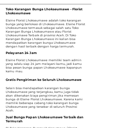
Toko Karangan Bunga Lhokseumawe - Florist
Lhokseumawe
Elaine Florist Lhokseumawe adalah toko karangan
bunga yang berlokasi di Lhokseumawe. Elaine Florist
Lhokseumawe termasuk sebagai salah satu Toko
Karangan Bunga Lhokseumawe atau Florist
Lhokseumawe Terbaik di provinsi Aceh. Di Toko
Karangan Bunga Lhokseumawe ini kalian bisa
mendapatkan karangan bunga Lhokseumawe
dengan hasil terbaik dengan harga termurah.
Pelayanan 24 Jam
Elaine Florist Lhokseumawe memiliki team admin
yang selalu siap 24 jam melayani kamu, jadi kamu
bisa pesan bunga papan Lhokseumawe kapanpun
kamu mau.
Gratis Pengiriman ke Seluruh Lhokseumawe
Selain bisa mendapatkan karangan bunga
Lhokseumawe yang terjangkau, kamu juga tidak
akan dikenakan biaya pengiriman jika memesan
bunga di Elaine Florist Lhokseumawe. Karena kami
memliki beberapa cabang toko karangan bunga
Lhokseumawe yang tersebar di seluruh Provinsi
Aceh.
Jual Bunga Papan Lhokseumawe Terbaik dan
Termurah