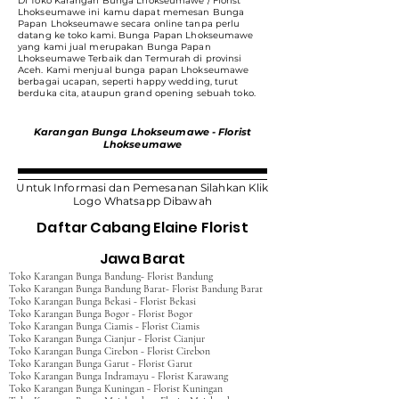
Di Toko Karangan Bunga Lhokseumawe / Florist
Lhokseumawe ini kamu dapat memesan Bunga
Papan Lhokseumawe secara online tanpa perlu
datang ke toko kami. Bunga Papan Lhokseumawe
yang kami jual merupakan Bunga Papan
Lhokseumawe Terbaik dan Termurah di provinsi
Aceh. Kami menjual bunga papan Lhokseumawe
berbagai ucapan, seperti happy wedding, turut
berduka cita, ataupun grand opening sebuah toko.
Karangan Bunga Lhokseumawe - Florist
Lhokseumawe
Untuk Informasi dan Pemesanan Silahkan Klik
Logo Whatsapp Dibawah
Daftar Cabang Elaine Florist
Jawa Barat
Toko Karangan Bunga Bandung- Florist Bandung
Toko Karangan Bunga Bandung Barat- Florist Bandung Barat
Toko Karangan Bunga Bekasi - Florist Bekasi
Toko Karangan Bunga Bogor - Florist Bogor
Toko Karangan Bunga Ciamis - Florist Ciamis
Toko Karangan Bunga Cianjur - Florist Cianjur
Toko Karangan Bunga Cirebon - Florist Cirebon
Toko Karangan Bunga Garut - Florist Garut
Toko Karangan Bunga Indramayu - Florist Karawang
Toko Karangan Bunga Kuningan - Florist Kuningan