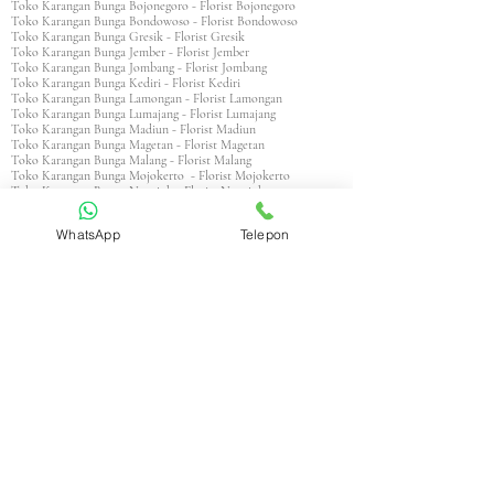
Toko Karangan Bunga Bojonegoro - Florist Bojonegoro
Toko Karangan Bunga Bondowoso - Florist Bondowoso
Toko Karangan Bunga Gresik - Florist Gresik
Toko Karangan Bunga Jember - Florist Jember
Toko Karangan Bunga Jombang - Florist Jombang
Toko Karangan Bunga Kediri - Florist Kediri
Toko Karangan Bunga Lamongan - Florist Lamongan
Toko Karangan Bunga Lumajang - Florist Lumajang
Toko Karangan Bunga Madiun - Florist Madiun
Toko Karangan Bunga Magetan - Florist Magetan
Toko Karangan Bunga Malang - Florist Malang
Toko Karangan Bunga Mojokerto - Florist Mojokerto
Toko Karangan Bunga Nganjuk - Florist Nganjuk
Toko Karangan Bunga Ngawi - Florist Ngawi
Toko Karangan Bunga Pacitan - Florist Pacitan
WhatsApp
Telepon
Toko Karangan Bunga Pamekasan - Florist Pamekasan
Toko Karangan Bunga Pasuruan - Florist Pasuruan
Toko Karangan Bunga Ponorogo - Florist Ponorogo
Toko Karangan Bunga Probolinggo - Florist Probolinggo
Toko Karangan Bunga Sampang - Florist Sampang
Toko Karangan Bunga Sidoarjo - Florist Sidoarjo
Toko Karangan Bunga Situbondo - Florist Situbondo
Toko Karangan Bunga Sumenep - Florist Sumenep
Toko Karangan Bunga Trenggalek - Florist Trenggalek
Toko Karangan Bunga Tuban - Florist Tuban
Toko Karangan Bunga Tulungagung - Florist Tulungagung
Toko Karangan Bunga Probolinggo - Florist Probolinggo
Toko Karangan Bunga Surabaya - Florist Surabaya
Aceh
Toko Karangan Aceh Barat - Florist Aceh Barat