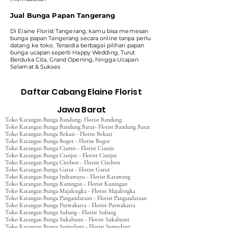
Jual Bunga Papan Tangerang
Di Elaine Florist Tangerang, kamu bisa memesan
bunga papan Tangerang secara online tanpa perlu
datang ke toko. Tersedia berbagai pilihan papan
bunga ucapan seperti Happy Wedding, Turut
Berduka Cita, Grand Opening, hingga Ucapan
Selamat & Sukses
Daftar Cabang Elaine Florist
Jawa Barat
Toko Karangan Bunga Bandung- Florist Bandung
Toko Karangan Bunga Bandung Barat- Florist Bandung Barat
Toko Karangan Bunga Bekasi - Florist Bekasi
Toko Karangan Bunga Bogor - Florist Bogor
Toko Karangan Bunga Ciamis - Florist Ciamis
Toko Karangan Bunga Cianjur - Florist Cianjur
Toko Karangan Bunga Cirebon - Florist Cirebon
Toko Karangan Bunga Garut - Florist Garut
Toko Karangan Bunga Indramayu - Florist Karawang
Toko Karangan Bunga Kuningan - Florist Kuningan
Toko Karangan Bunga Majalengka - Florist Majalengka
Toko Karangan Bunga Pangandaraan - Florist Pangandaraan
Toko Karangan Bunga Purwakarta - Florist Purwakarta
Toko Karangan Bunga Subang - Florist Subang
Toko Karangan Bunga Sukabumi - Florist Sukabumi
Toko Karangan Bunga Sumedang - Florist Sumedang