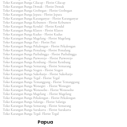
Toko Karangan Bunga Cilacap - Florist Cilacap
Toko Karangan Bunga Demak - Florist Demak
Toko Karangan Bunga Grobogan - Florist Grobogan
Toko Karangan Bunga Jepara - Florist Jepara
Toko Karangan Bunga Karanganyar - Florist Karanganyar
Toko Karangan Bunga Kebumen - Florist Kebumen
Toko Karangan Bunga Kendal - Florist Kendal
Toko Karangan Bunga Klaten - Florist Klaten
Toko Karangan Bunga Kudus - Florist Kudus
Toko Karangan Bunga Magelang - Florist Magelang
Toko Karangan Bunga Pati - Florist Pati
Toko Karangan Bunga Pekalongan - Florist Pekalongan
Toko Karangan Bunga Pemalang - Florist Pemalang
Toko Karangan Bunga Purbalingga - Florist Purbalingga
Toko Karangan Bunga Purworejo - Florist Purworejo
Toko Karangan Bunga Rembang - Florist Rembang
Toko Karangan Bunga Semarang - Florist Semarang
Toko Karangan Bunga Sragen - Florist Sragen
Toko Karangan Bunga Sukoharjo - Florist Sukoharjo
Toko Karangan Bunga Tegal - Florist Tegal
Toko Karangan Bunga Temanggung - Florist Temanggung
Toko Karangan Bunga Wonogiri - Florist Wonogiri
Toko Karangan Bunga Wonosobo - Florist Wonosobo
Toko Karangan Bunga Magelang - Florist Magelang
Toko Karangan Bunga Pekalongan - Florist Pekalongan
Toko Karangan Bunga Salatiga - Florist Salatiga
Toko Karangan Bunga Semarang - Florist Semarang
Toko Karangan Bunga Surakarta - Florist Surakarta
Toko Karangan Bunga Tegal- Florist Tegal
Papua