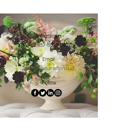
Whatsapp
+62 857-8032-0491
Email
admin@elaineflorist.id
Follow