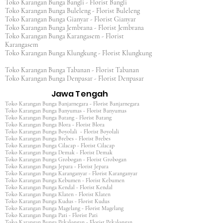
Toko Karangan Bunga Bangli - Florist Bangli
Toko Karangan Bunga Buleleng - Florist Buleleng
Toko Karangan Bunga Gianyar - Florist Gianyar
Toko Karangan Bunga Jembrana - Florist Jembrana
Toko Karangan Bunga Karangasem - Florist
Karangasem
Toko Karangan Bunga Klungkung - Florist Klungkung
Toko Karangan Bunga Tabanan - Florist Tabanan
Toko Karangan Bunga Denpasar - Florist Denpasar
Jawa Tengah
Toko Karangan Bunga Banjarnegara - Florist Banjarnegara
Toko Karangan Bunga Banyumas - Florist Banyumas
Toko Karangan Bunga Batang - Florist Batang
Toko Karangan Bunga Blora - Florist Blora
Toko Karangan Bunga Boyolali - Florist Boyolali
Toko Karangan Bunga Brebes - Florist Brebes
Toko Karangan Bunga Cilacap - Florist Cilacap
Toko Karangan Bunga Demak - Florist Demak
Toko Karangan Bunga Grobogan - Florist Grobogan
Toko Karangan Bunga Jepara - Florist Jepara
Toko Karangan Bunga Karanganyar - Florist Karanganyar
Toko Karangan Bunga Kebumen - Florist Kebumen
Toko Karangan Bunga Kendal - Florist Kendal
Toko Karangan Bunga Klaten - Florist Klaten
Toko Karangan Bunga Kudus - Florist Kudus
Toko Karangan Bunga Magelang - Florist Magelang
Toko Karangan Bunga Pati - Florist Pati
Toko Karangan Bunga Pekalongan - Florist Pekalongan