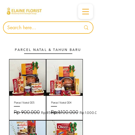
PARCEL NATAL & TAHUN BARU
Parcel Natal 005
Parcel Natal 004
Harga Reguler
Rp 900.000
Harga Promosi
Harga Reguler
Rp 1.100.000
Harga Promosi
Rp 850.000
Rp 1.000.000