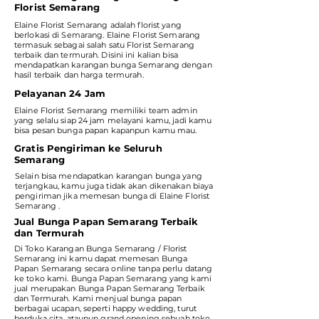
Florist Semarang
Elaine Florist Semarang adalah florist yang
berlokasi di Semarang. Elaine Florist Semarang
termasuk sebagai salah satu Florist Semarang
terbaik dan termurah. Disini ini kalian bisa
mendapatkan karangan bunga Semarang dengan
hasil terbaik dan harga termurah.
Pelayanan 24 Jam
Elaine Florist Semarang memiliki team admin
yang selalu siap 24 jam melayani kamu, jadi kamu
bisa pesan bunga papan kapanpun kamu mau.
Gratis Pengiriman ke Seluruh
Semarang
Selain bisa mendapatkan karangan bunga yang
terjangkau, kamu juga tidak akan dikenakan biaya
pengiriman jika memesan bunga di Elaine Florist
Semarang .
Jual Bunga Papan Semarang Terbaik
dan Termurah
Di Toko Karangan Bunga Semarang / Florist
Semarang ini kamu dapat memesan Bunga
Papan Semarang secara online tanpa perlu datang
ke toko kami. Bunga Papan Semarang yang kami
jual merupakan Bunga Papan Semarang Terbaik
dan Termurah. Kami menjual bunga papan
berbagai ucapan, seperti happy wedding, turut
berduka cita, ataupun grand opening sebuah toko.