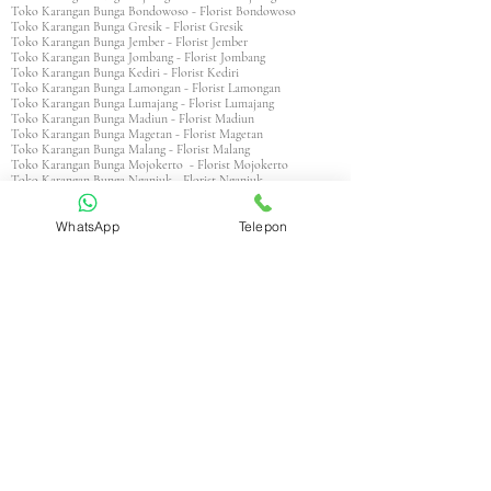
Toko Karangan Bunga Bondowoso - Florist Bondowoso
Toko Karangan Bunga Gresik - Florist Gresik
Toko Karangan Bunga Jember - Florist Jember
Toko Karangan Bunga Jombang - Florist Jombang
Toko Karangan Bunga Kediri - Florist Kediri
Toko Karangan Bunga Lamongan - Florist Lamongan
Toko Karangan Bunga Lumajang - Florist Lumajang
Toko Karangan Bunga Madiun - Florist Madiun
Toko Karangan Bunga Magetan - Florist Magetan
Toko Karangan Bunga Malang - Florist Malang
Toko Karangan Bunga Mojokerto - Florist Mojokerto
Toko Karangan Bunga Nganjuk - Florist Nganjuk
Toko Karangan Bunga Ngawi - Florist Ngawi
Toko Karangan Bunga Pacitan - Florist Pacitan
WhatsApp
Telepon
Toko Karangan Bunga Pamekasan - Florist Pamekasan
Toko Karangan Bunga Pasuruan - Florist Pasuruan
Toko Karangan Bunga Ponorogo - Florist Ponorogo
Toko Karangan Bunga Probolinggo - Florist Probolinggo
Toko Karangan Bunga Sampang - Florist Sampang
Toko Karangan Bunga Sidoarjo - Florist Sidoarjo
Toko Karangan Bunga Situbondo - Florist Situbondo
Toko Karangan Bunga Sumenep - Florist Sumenep
Toko Karangan Bunga Trenggalek - Florist Trenggalek
Toko Karangan Bunga Tuban - Florist Tuban
Toko Karangan Bunga Tulungagung - Florist Tulungagung
Toko Karangan Bunga Probolinggo - Florist Probolinggo
Toko Karangan Bunga Surabaya - Florist Surabaya
Aceh
Toko Karangan Aceh Barat - Florist Aceh Barat