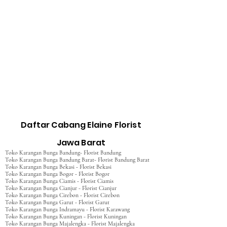
Daftar Cabang Elaine Florist
Jawa Barat
Toko Karangan Bunga Bandung- Florist Bandung
Toko Karangan Bunga Bandung Barat- Florist Bandung Barat
Toko Karangan Bunga Bekasi - Florist Bekasi
Toko Karangan Bunga Bogor - Florist Bogor
Toko Karangan Bunga Ciamis - Florist Ciamis
Toko Karangan Bunga Cianjur - Florist Cianjur
Toko Karangan Bunga Cirebon - Florist Cirebon
Toko Karangan Bunga Garut - Florist Garut
Toko Karangan Bunga Indramayu - Florist Karawang
Toko Karangan Bunga Kuningan - Florist Kuningan
Toko Karangan Bunga Majalengka - Florist Majalengka