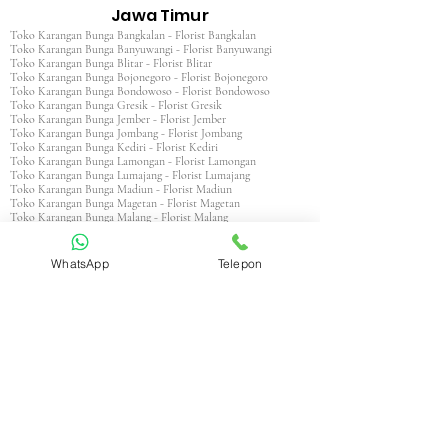
Jawa Timur
Toko Karangan Bunga Bangkalan - Florist Bangkalan
Toko Karangan Bunga Banyuwangi - Florist Banyuwangi
Toko Karangan Bunga Blitar - Florist Blitar
Toko Karangan Bunga Bojonegoro - Florist Bojonegoro
Toko Karangan Bunga Bondowoso - Florist Bondowoso
Toko Karangan Bunga Gresik - Florist Gresik
Toko Karangan Bunga Jember - Florist Jember
Toko Karangan Bunga Jombang - Florist Jombang
Toko Karangan Bunga Kediri - Florist Kediri
Toko Karangan Bunga Lamongan - Florist Lamongan
Toko Karangan Bunga Lumajang - Florist Lumajang
Toko Karangan Bunga Madiun - Florist Madiun
Toko Karangan Bunga Magetan - Florist Magetan
Toko Karangan Bunga Malang - Florist Malang
Toko Karangan Bunga Mojokerto - Florist Mojokerto
Toko Karangan Bunga Nganjuk - Florist Nganjuk
Toko Karangan Bunga Ngawi - Florist Ngawi
WhatsApp
Telepon
Toko Karangan Bunga Pacitan - Florist Pacitan
Toko Karangan Bunga Pamekasan - Florist Pamekasan
Toko Karangan Bunga Pasuruan - Florist Pasuruan
Toko Karangan Bunga Ponorogo - Florist Ponorogo
Toko Karangan Bunga Probolinggo - Florist Probolinggo
Toko Karangan Bunga Sampang - Florist Sampang
Toko Karangan Bunga Sidoarjo - Florist Sidoarjo
Toko Karangan Bunga Situbondo - Florist Situbondo
Toko Karangan Bunga Sumenep - Florist Sumenep
Toko Karangan Bunga Trenggalek - Florist Trenggalek
Toko Karangan Bunga Tuban - Florist Tuban
Toko Karangan Bunga Tulungagung - Florist Tulungagung
Toko Karangan Bunga Probolinggo - Florist Probolinggo