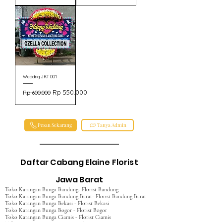
Wedding JKT 001
Harga Reguler
Harga Promosi
Rp 550.000
Rp 600.000
Pesan Sekarang
Tanya Admin
Daftar Cabang Elaine Florist
Jawa Barat
Toko Karangan Bunga Bandung- Florist Bandung
Toko Karangan Bunga Bandung Barat- Florist Bandung Barat
Toko Karangan Bunga Bekasi - Florist Bekasi
Toko Karangan Bunga Bogor - Florist Bogor
Toko Karangan Bunga Ciamis - Florist Ciamis