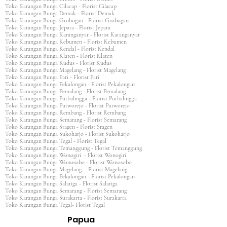
Toko Karangan Bunga Cilacap - Florist Cilacap
Toko Karangan Bunga Demak - Florist Demak
Toko Karangan Bunga Grobogan - Florist Grobogan
Toko Karangan Bunga Jepara - Florist Jepara
Toko Karangan Bunga Karanganyar - Florist Karanganyar
Toko Karangan Bunga Kebumen - Florist Kebumen
Toko Karangan Bunga Kendal - Florist Kendal
Toko Karangan Bunga Klaten - Florist Klaten
Toko Karangan Bunga Kudus - Florist Kudus
Toko Karangan Bunga Magelang - Florist Magelang
Toko Karangan Bunga Pati - Florist Pati
Toko Karangan Bunga Pekalongan - Florist Pekalongan
Toko Karangan Bunga Pemalang - Florist Pemalang
Toko Karangan Bunga Purbalingga - Florist Purbalingga
Toko Karangan Bunga Purworejo - Florist Purworejo
Toko Karangan Bunga Rembang - Florist Rembang
Toko Karangan Bunga Semarang - Florist Semarang
Toko Karangan Bunga Sragen - Florist Sragen
Toko Karangan Bunga Sukoharjo - Florist Sukoharjo
Toko Karangan Bunga Tegal - Florist Tegal
Toko Karangan Bunga Temanggung - Florist Temanggung
Toko Karangan Bunga Wonogiri - Florist Wonogiri
Toko Karangan Bunga Wonosobo - Florist Wonosobo
Toko Karangan Bunga Magelang - Florist Magelang
Toko Karangan Bunga Pekalongan - Florist Pekalongan
Toko Karangan Bunga Salatiga - Florist Salatiga
Toko Karangan Bunga Semarang - Florist Semarang
Toko Karangan Bunga Surakarta - Florist Surakarta
Toko Karangan Bunga Tegal- Florist Tegal
Papua