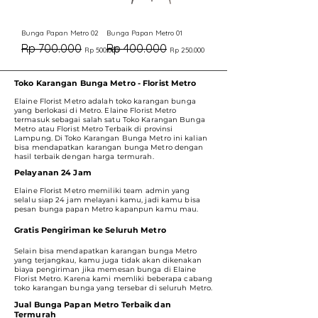
Bunga Papan Metro 02
Bunga Papan Metro 01
Harga Reguler
Harga Promosi
Harga Reguler
Harga Promosi
Rp 700.000
Rp 400.000
Rp 500.000
Rp 250.000
Toko Karangan Bunga Metro - Florist Metro
Elaine Florist Metro adalah toko karangan bunga
yang berlokasi di Metro. Elaine Florist Metro
termasuk sebagai salah satu Toko Karangan Bunga
Metro atau Florist Metro Terbaik di provinsi
Lampung. Di Toko Karangan Bunga Metro ini kalian
bisa mendapatkan karangan bunga Metro dengan
hasil terbaik dengan harga termurah.
Pelayanan 24 Jam
Elaine Florist Metro memiliki team admin yang
selalu siap 24 jam melayani kamu, jadi kamu bisa
pesan bunga papan Metro kapanpun kamu mau.
Gratis Pengiriman ke Seluruh Metro
Selain bisa mendapatkan karangan bunga Metro
yang terjangkau, kamu juga tidak akan dikenakan
biaya pengiriman jika memesan bunga di Elaine
Florist Metro. Karena kami memliki beberapa cabang
toko karangan bunga yang tersebar di seluruh Metro.
Jual Bunga Papan Metro Terbaik dan
Termurah