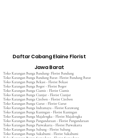
Daftar Cabang Elaine Florist
Jawa Barat
Toko Karangan Bunga Bandung- Florist Bandung
Toko Karangan Bunga Bandung Barat- Florist Bandung Barat
Toko Karangan Bunga Bekasi - Florist Bekasi
Toko Karangan Bunga Bogor - Florist Bogor
Toko Karangan Bunga Ciamis - Florist Ciamis
Toko Karangan Bunga Cianjur - Florist Cianjur
Toko Karangan Bunga Cirebon - Florist Cirebon
Toko Karangan Bunga Garut - Florist Garut
Toko Karangan Bunga Indramayu - Florist Karawang
Toko Karangan Bunga Kuningan - Florist Kuningan
Toko Karangan Bunga Majalengka - Florist Majalengka
Toko Karangan Bunga Pangandaraan - Florist Pangandaraan
Toko Karangan Bunga Purwakarta - Florist Purwakarta
Toko Karangan Bunga Subang - Florist Subang
Toko Karangan Bunga Sukabumi - Florist Sukabumi