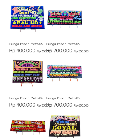
Bunga Papan Metro 06
Bunga Papan Metro 05
Harga Reguler
Harga Promosi
Harga Reguler
Harga Promosi
Rp 400.000
Rp 700.000
Rp 350.000
Rp 550.000
Bunga Papan Metro 04
Bunga Papan Metro 03
Harga Reguler
Harga Promosi
Harga Reguler
Harga Promosi
Rp 400.000
Rp 700.000
Rp 330.000
Rp 650.000