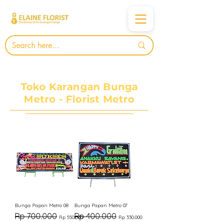
Toko Karangan Bunga
Metro - Florist Metro
Bunga Papan Metro 08
Bunga Papan Metro 07
Harga Reguler
Harga Promosi
Harga Reguler
Harga Promosi
Rp 700.000
Rp 400.000
Rp 550.000
Rp 330.000