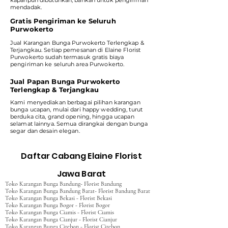
kapanpun dibutuhkan, bahkan untuk pengiriman
mendadak.
Gratis Pengiriman ke Seluruh
Purwokerto
Jual Karangan Bunga Purwokerto Terlengkap &
Terjangkau. Setiap pemesanan di Elaine Florist
Purwokerto sudah termasuk gratis biaya
pengiriman ke seluruh area Purwokerto.
Jual Papan Bunga Purwokerto
Terlengkap & Terjangkau
Kami menyediakan berbagai pilihan karangan
bunga ucapan, mulai dari happy wedding, turut
berduka cita, grand opening, hingga ucapan
selamat lainnya. Semua dirangkai dengan bunga
segar dan desain elegan.
Daftar Cabang Elaine Florist
Jawa Barat
Toko Karangan Bunga Bandung- Florist Bandung
Toko Karangan Bunga Bandung Barat- Florist Bandung Barat
Toko Karangan Bunga Bekasi - Florist Bekasi
Toko Karangan Bunga Bogor - Florist Bogor
Toko Karangan Bunga Ciamis - Florist Ciamis
Toko Karangan Bunga Cianjur - Florist Cianjur
Toko Karangan Bunga Cirebon - Florist Cirebon