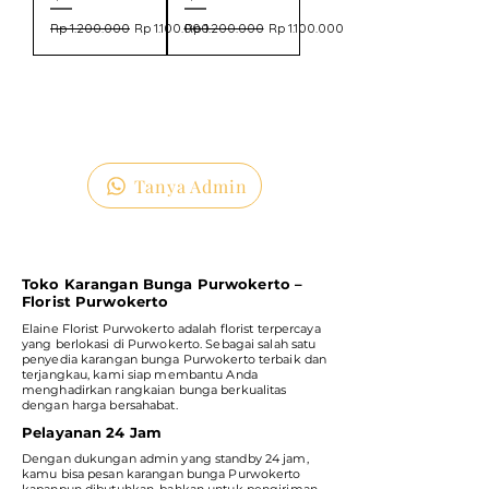
Harga Reguler
Harga Promosi
Harga Reguler
Harga Promosi
Rp 1.200.000
Rp 1.100.000
Rp 1.200.000
Rp 1.100.000
Tanya Admin
Toko Karangan Bunga Purwokerto –
Florist Purwokerto
Elaine Florist Purwokerto adalah florist terpercaya
yang berlokasi di Purwokerto. Sebagai salah satu
penyedia karangan bunga Purwokerto terbaik dan
terjangkau, kami siap membantu Anda
menghadirkan rangkaian bunga berkualitas
dengan harga bersahabat.
Pelayanan 24 Jam
Dengan dukungan admin yang standby 24 jam,
kamu bisa pesan karangan bunga Purwokerto