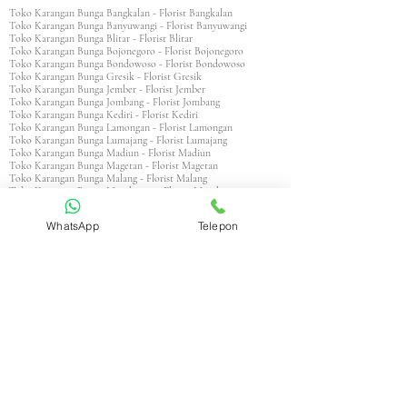
Toko Karangan Bunga Bangkalan - Florist Bangkalan
Toko Karangan Bunga Banyuwangi - Florist Banyuwangi
Toko Karangan Bunga Blitar - Florist Blitar
Toko Karangan Bunga Bojonegoro - Florist Bojonegoro
Toko Karangan Bunga Bondowoso - Florist Bondowoso
Toko Karangan Bunga Gresik - Florist Gresik
Toko Karangan Bunga Jember - Florist Jember
Toko Karangan Bunga Jombang - Florist Jombang
Toko Karangan Bunga Kediri - Florist Kediri
Toko Karangan Bunga Lamongan - Florist Lamongan
Toko Karangan Bunga Lumajang - Florist Lumajang
Toko Karangan Bunga Madiun - Florist Madiun
Toko Karangan Bunga Magetan - Florist Magetan
Toko Karangan Bunga Malang - Florist Malang
Toko Karangan Bunga Mojokerto - Florist Mojokerto
Toko Karangan Bunga Nganjuk - Florist Nganjuk
Toko Karangan Bunga Ngawi - Florist Ngawi
WhatsApp
Telepon
Toko Karangan Bunga Pacitan - Florist Pacitan
Toko Karangan Bunga Pamekasan - Florist Pamekasan
Toko Karangan Bunga Pasuruan - Florist Pasuruan
Toko Karangan Bunga Ponorogo - Florist Ponorogo
Toko Karangan Bunga Probolinggo - Florist Probolinggo
Toko Karangan Bunga Sampang - Florist Sampang
Toko Karangan Bunga Sidoarjo - Florist Sidoarjo
Toko Karangan Bunga Situbondo - Florist Situbondo
Toko Karangan Bunga Sumenep - Florist Sumenep
Toko Karangan Bunga Trenggalek - Florist Trenggalek
Toko Karangan Bunga Tuban - Florist Tuban
Toko Karangan Bunga Tulungagung - Florist Tulungagung
Toko Karangan Bunga Probolinggo - Florist Probolinggo
Toko Karangan Bunga Surabaya - Florist Surabaya