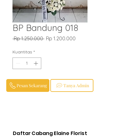
BP Bandung 018
Harga
Harga
 Rp 1.250.000 
Rp 1.200.000
Reguler
Promosi
Kuantitas
*
Pesan Sekarang
Tanya Admin
Daftar Cabang Elaine Florist