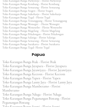
Toko Karangan Bunga Purworejo - Florist Purworejo
Toko Karangan Bunga Rembang - Florist Rembang
Toko Karangan Bunga Semarang - Florist Semarang
Toko Karangan Bunga Sragen - Florist Sragen
Toko Karangan Bunga Sukoharjo - Florist Sukoharjo
Toko Karangan Bunga Tegal - Florist Tegal
Toko Karangan Bunga Temanggung - Florist Temanggung
Toko Karangan Bunga Wonogiri - Florist Wonogiri
Toko Karangan Bunga Wonosobo - Florist Wonosobo
Toko Karangan Bunga Magelang - Florist Magelang
Toko Karangan Bunga Pekalongan - Florist Pekalongan
Toko Karangan Bunga Salatiga - Florist Salatiga
Toko Karangan Bunga Semarang - Florist Semarang
Toko Karangan Bunga Surakarta - Florist Surakarta
Toko Karangan Bunga Tegal- Florist Tegal
Papua
Toko Karangan Bunga Biak - Florist Biak
Toko Karangan Bunga Jayapura - Florist Jayapura
Toko Karangan Bunga Jayawijaya - Florist Jayawijaya
Toko Karangan Bunga Keerom - Florist Keerom
Toko Karangan Bunga Yapen - Florist Yapen
Toko Karangan Bunga Lanny Jaya - Florist Lanny Jaya
Toko Karangan Bunga Mamberamo - Florist
Mamberamo
Toko Karangan Bunga Nduga - Florist Nduga
Toko Karangan Bunga Pegunungan Bintang - Florist
Pegunungan Bintang
Toko Karangan Bunga Sarmi - Florist Sarmi