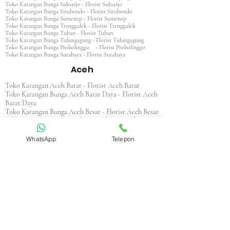
Toko Karangan Bunga Sidoarjo - Florist Sidoarjo
Toko Karangan Bunga Situbondo - Florist Situbondo
Toko Karangan Bunga Sumenep - Florist Sumenep
Toko Karangan Bunga Trenggalek - Florist Trenggalek
Toko Karangan Bunga Tuban - Florist Tuban
Toko Karangan Bunga Tulungagung - Florist Tulungagung
Toko Karangan Bunga Probolinggo - Florist Probolinggo
Toko Karangan Bunga Surabaya - Florist Surabaya
Aceh
Toko Karangan Aceh Barat - Florist Aceh Barat
Toko Karangan Bunga Aceh Barat Daya - Florist Aceh
Barat Daya
Toko Karangan Bunga Aceh Besar - Florist Aceh Besar
Toko Karangan Bunga Aceh Jaya - Florist Aceh Jaya
Toko Karangan Bunga Aceh Selatan - Florist Aceh
Selatan
WhatsApp
Telepon
Toko Karangan Bunga Aceh Singkil - Florist Aceh
Singkil
Toko Karangan Bunga Aceh Tamiang - Florist Aceh
Tamiang
Toko Karangan Aceh Tengah - Florist Aceh Tengah
Toko Karangan Bunga Aceh Tenggara - Florist Aceh
Tenggara
Toko Karangan Bunga Aceh Timur - Florist Aceh
Timur
Toko Karangan Bunga Aceh Utara - Florist Aceh