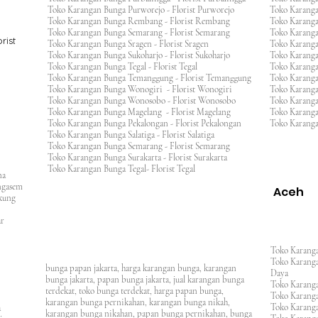
Toko Karangan Bunga Purworejo - Florist Purworejo
Toko Karang
Toko Karangan Bunga Rembang - Florist Rembang
Toko Karanga
Toko Karangan Bunga Semarang - Florist Semarang
Toko Karang
rist
Toko Karangan Bunga Sragen - Florist Sragen
Toko Karanga
Toko Karangan Bunga Sukoharjo - Florist Sukoharjo
Toko Karanga
Toko Karangan Bunga Tegal - Florist Tegal
Toko Karang
Toko Karangan Bunga Temanggung - Florist Temanggung
Toko Karanga
Toko Karangan Bunga Wonogiri - Florist Wonogiri
Toko Karang
Toko Karangan Bunga Wonosobo - Florist Wonosobo
Toko Karang
Toko Karangan Bunga Magelang - Florist Magelang
Toko Karang
Toko Karangan Bunga Pekalongan - Florist Pekalongan
Toko Karanga
Toko Karangan Bunga Salatiga - Florist Salatiga
Toko Karangan Bunga Semarang - Florist Semarang
ng
Toko Karangan Bunga Surakarta - Florist Surakarta
ar
Toko Karangan Bunga Tegal- Florist Tegal
ana
rangasem
Aceh
ngkung
an
asar
Toko Karanga
Toko Karanga
bunga papan jakarta, harga karangan bunga, karangan
Daya
bunga jakarta, papan bunga jakarta, jual karangan bunga
Toko Karanga
terdekat, toko bunga terdekat, harga papan bunga,
Toko Karanga
karangan bunga pernikahan, karangan bunga nikah,
Toko Karanga
ura
karangan bunga nikahan, papan bunga pernikahan, bunga