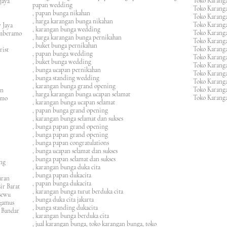
Toko Karanga
ijaya
papan wedding
Toko Karanga
m
, papan bunga nikahan
Toko Karanga
, harga karangan bunga nikahan
Toko Karanga
 Jaya
, karangan bunga wedding
Toko Karanga
amberamo
, harga karangan bunga pernikahan
Toko Karanga
, buket bunga pernikahan
Toko Karanga
rist
, papan bunga wedding
Toko Karangan
, buket bunga wedding
Toko Karanga
, bunga ucapan pernikahan
Toko Karang
, bunga standing wedding
Toko Karang
, karangan bunga grand opening
Toko Karang
en
, harga karangan bunga ucapan selamat
Toko Karanga
imo
, karangan bunga ucapan selamat
, papan bunga grand opening
, karangan bunga selamat dan sukses
, bunga papan grand opening
, bunga papan grand opening
, bunga papan congratulations
, bunga ucapan selamat dan sukses
, bunga papan selamat dan sukses
ung
, karangan bunga duka cita
, bunga papan dukacita
awaran
, papan bunga dukacita
ir Barat
, karangan bunga turut berduka cita
ngsewu
, bunga duka cita jakarta
nggamus
, bunga standing dukacita
 Bandar
, karangan bunga berduka cita
, jual karangan bunga, toko karangan bunga, toko