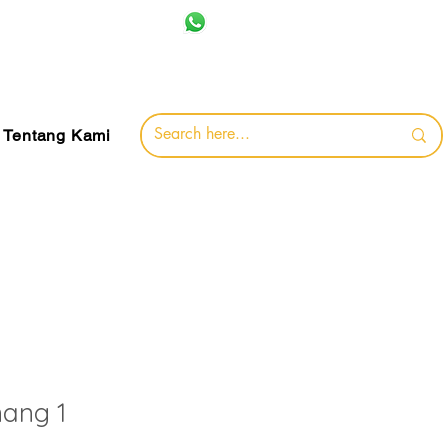
+62 857-8032-0491
jamin
Tentang Kami
ang 1