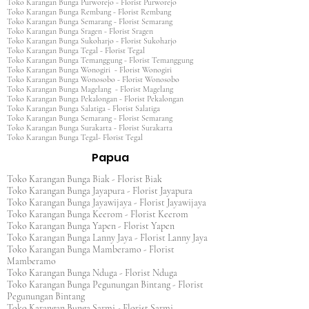
Toko Karangan Bunga Purworejo - Florist Purworejo
Toko Karangan Bunga Rembang - Florist Rembang
Toko Karangan Bunga Semarang - Florist Semarang
Toko Karangan Bunga Sragen - Florist Sragen
Toko Karangan Bunga Sukoharjo - Florist Sukoharjo
Toko Karangan Bunga Tegal - Florist Tegal
Toko Karangan Bunga Temanggung - Florist Temanggung
Toko Karangan Bunga Wonogiri - Florist Wonogiri
Toko Karangan Bunga Wonosobo - Florist Wonosobo
Toko Karangan Bunga Magelang - Florist Magelang
Toko Karangan Bunga Pekalongan - Florist Pekalongan
Toko Karangan Bunga Salatiga - Florist Salatiga
Toko Karangan Bunga Semarang - Florist Semarang
Toko Karangan Bunga Surakarta - Florist Surakarta
Toko Karangan Bunga Tegal- Florist Tegal
Papua
Toko Karangan Bunga Biak - Florist Biak
Toko Karangan Bunga Jayapura - Florist Jayapura
Toko Karangan Bunga Jayawijaya - Florist Jayawijaya
Toko Karangan Bunga Keerom - Florist Keerom
Toko Karangan Bunga Yapen - Florist Yapen
Toko Karangan Bunga Lanny Jaya - Florist Lanny Jaya
Toko Karangan Bunga Mamberamo - Florist
Mamberamo
Toko Karangan Bunga Nduga - Florist Nduga
Toko Karangan Bunga Pegunungan Bintang - Florist
Pegunungan Bintang
Toko Karangan Bunga Sarmi - Florist Sarmi