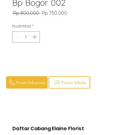
Bp Bogor 002
Harga
Harga
 Rp 800.000 
Rp 750.000
Reguler
Promosi
Kuantitas
*
Pesan Sekarang
Tanya Admin
Daftar Cabang Elaine Florist