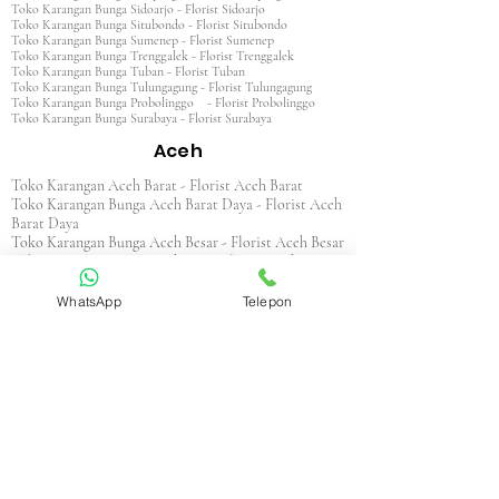
Toko Karangan Bunga Sidoarjo - Florist Sidoarjo
Toko Karangan Bunga Situbondo - Florist Situbondo
Toko Karangan Bunga Sumenep - Florist Sumenep
Toko Karangan Bunga Trenggalek - Florist Trenggalek
Toko Karangan Bunga Tuban - Florist Tuban
Toko Karangan Bunga Tulungagung - Florist Tulungagung
Toko Karangan Bunga Probolinggo - Florist Probolinggo
Toko Karangan Bunga Surabaya - Florist Surabaya
Aceh
Toko Karangan Aceh Barat - Florist Aceh Barat
Toko Karangan Bunga Aceh Barat Daya - Florist Aceh
Barat Daya
Toko Karangan Bunga Aceh Besar - Florist Aceh Besar
Toko Karangan Bunga Aceh Jaya - Florist Aceh Jaya
Toko Karangan Bunga Aceh Selatan - Florist Aceh
Selatan
WhatsApp
Telepon
Toko Karangan Bunga Aceh Singkil - Florist Aceh
Singkil
Toko Karangan Bunga Aceh Tamiang - Florist Aceh
Tamiang
Toko Karangan Aceh Tengah - Florist Aceh Tengah
Toko Karangan Bunga Aceh Tenggara - Florist Aceh
Tenggara
Toko Karangan Bunga Aceh Timur - Florist Aceh
Timur
Toko Karangan Bunga Aceh Utara - Florist Aceh