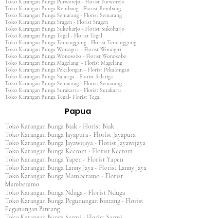
Toko Karangan Bunga Purworejo - Florist Purworejo
Toko Karangan Bunga Rembang - Florist Rembang
Toko Karangan Bunga Semarang - Florist Semarang
Toko Karangan Bunga Sragen - Florist Sragen
Toko Karangan Bunga Sukoharjo - Florist Sukoharjo
Toko Karangan Bunga Tegal - Florist Tegal
Toko Karangan Bunga Temanggung - Florist Temanggung
Toko Karangan Bunga Wonogiri - Florist Wonogiri
Toko Karangan Bunga Wonosobo - Florist Wonosobo
Toko Karangan Bunga Magelang - Florist Magelang
Toko Karangan Bunga Pekalongan - Florist Pekalongan
Toko Karangan Bunga Salatiga - Florist Salatiga
Toko Karangan Bunga Semarang - Florist Semarang
Toko Karangan Bunga Surakarta - Florist Surakarta
Toko Karangan Bunga Tegal- Florist Tegal
Papua
Toko Karangan Bunga Biak - Florist Biak
Toko Karangan Bunga Jayapura - Florist Jayapura
Toko Karangan Bunga Jayawijaya - Florist Jayawijaya
Toko Karangan Bunga Keerom - Florist Keerom
Toko Karangan Bunga Yapen - Florist Yapen
Toko Karangan Bunga Lanny Jaya - Florist Lanny Jaya
Toko Karangan Bunga Mamberamo - Florist
Mamberamo
Toko Karangan Bunga Nduga - Florist Nduga
Toko Karangan Bunga Pegunungan Bintang - Florist
Pegunungan Bintang
Toko Karangan Bunga Sarmi - Florist Sarmi