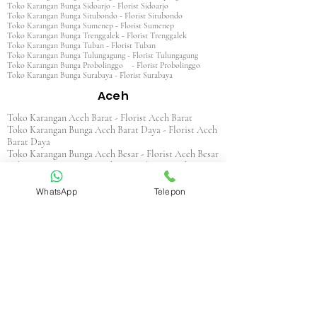
Toko Karangan Bunga Sidoarjo - Florist Sidoarjo
Toko Karangan Bunga Situbondo - Florist Situbondo
Toko Karangan Bunga Sumenep - Florist Sumenep
Toko Karangan Bunga Trenggalek - Florist Trenggalek
Toko Karangan Bunga Tuban - Florist Tuban
Toko Karangan Bunga Tulungagung - Florist Tulungagung
Toko Karangan Bunga Probolinggo - Florist Probolinggo
Toko Karangan Bunga Surabaya - Florist Surabaya
Aceh
Toko Karangan Aceh Barat - Florist Aceh Barat
Toko Karangan Bunga Aceh Barat Daya - Florist Aceh
Barat Daya
Toko Karangan Bunga Aceh Besar - Florist Aceh Besar
Toko Karangan Bunga Aceh Jaya - Florist Aceh Jaya
Toko Karangan Bunga Aceh Selatan - Florist Aceh
Selatan
WhatsApp
Telepon
Toko Karangan Bunga Aceh Singkil - Florist Aceh
Singkil
Toko Karangan Bunga Aceh Tamiang - Florist Aceh
Tamiang
Toko Karangan Aceh Tengah - Florist Aceh Tengah
Toko Karangan Bunga Aceh Tenggara - Florist Aceh
Tenggara
Toko Karangan Bunga Aceh Timur - Florist Aceh
Timur
Toko Karangan Bunga Aceh Utara - Florist Aceh