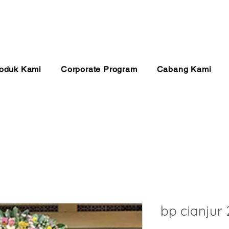
anan 24 Jam
Pembayaran Aman
Kualitas Ter
oduk Kami
Corporate Program
Cabang Kami
bp cianjur 