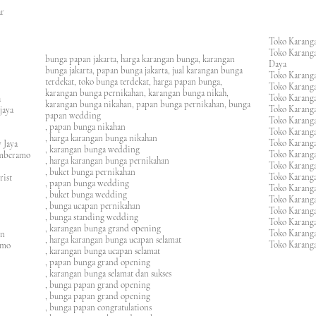
an
asar
Toko Karanga
Toko Karanga
bunga papan jakarta, harga karangan bunga, karangan
Daya
bunga jakarta, papan bunga jakarta, jual karangan bunga
Toko Karanga
terdekat, toko bunga terdekat, harga papan bunga,
Toko Karanga
karangan bunga pernikahan, karangan bunga nikah,
Toko Karanga
ura
karangan bunga nikahan, papan bunga pernikahan, bunga
Toko Karanga
ijaya
papan wedding
Toko Karanga
m
, papan bunga nikahan
Toko Karanga
, harga karangan bunga nikahan
Toko Karanga
 Jaya
, karangan bunga wedding
Toko Karanga
amberamo
, harga karangan bunga pernikahan
Toko Karanga
, buket bunga pernikahan
Toko Karanga
rist
, papan bunga wedding
Toko Karangan
, buket bunga wedding
Toko Karanga
, bunga ucapan pernikahan
Toko Karang
, bunga standing wedding
Toko Karang
, karangan bunga grand opening
Toko Karang
en
, harga karangan bunga ucapan selamat
Toko Karanga
imo
, karangan bunga ucapan selamat
, papan bunga grand opening
, karangan bunga selamat dan sukses
, bunga papan grand opening
, bunga papan grand opening
, bunga papan congratulations