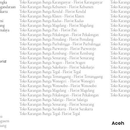
engka
Toko Karangan Bunga Karanganyar - Florist Karanganyar
Toko Karang
ngandaraan
Toko Karangan Bunga Kebumen - Florist Kebumen
Toko Karang
karta
Toko Karangan Bunga Kendal - Florist Kendal
Toko Karang
Toko Karangan Bunga Klaten - Florist Klaten
Toko Karang
umi
Toko Karangan Bunga Kudus - Florist Kudus
Toko Karang
ang
Toko Karangan Bunga Magelang - Florist Magelang
Toko Karanga
kmalaya
Toko Karangan Bunga Pati - Florist Pati
Toko Karang
Toko Karangan Bunga Pekalongan - Florist Pekalongan
Toko Karanga
Toko Karangan Bunga Pemalang - Florist Pemalang
Toko Karang
Toko Karangan Bunga Purbalingga - Florist Purbalingga
Toko Karanga
Toko Karangan Bunga Purworejo - Florist Purworejo
Toko Karang
Toko Karangan Bunga Rembang - Florist Rembang
Toko Karanga
Toko Karangan Bunga Semarang - Florist Semarang
Toko Karang
rist
Toko Karangan Bunga Sragen - Florist Sragen
Toko Karanga
Toko Karangan Bunga Sukoharjo - Florist Sukoharjo
Toko Karanga
Toko Karangan Bunga Tegal - Florist Tegal
Toko Karang
Toko Karangan Bunga Temanggung - Florist Temanggung
Toko Karanga
Toko Karangan Bunga Wonogiri - Florist Wonogiri
Toko Karang
Toko Karangan Bunga Wonosobo - Florist Wonosobo
Toko Karang
Toko Karangan Bunga Magelang - Florist Magelang
Toko Karang
Toko Karangan Bunga Pekalongan - Florist Pekalongan
Toko Karanga
Toko Karangan Bunga Salatiga - Florist Salatiga
Toko Karangan Bunga Semarang - Florist Semarang
ng
Toko Karangan Bunga Surakarta - Florist Surakarta
ar
Toko Karangan Bunga Tegal- Florist Tegal
ana
rangasem
Aceh
ngkung