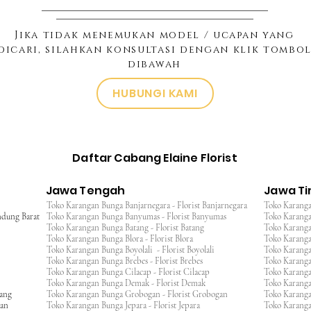
Jika tidak menemukan model / ucapan yang
dicari, silahkan konsultasi dengan klik tombo
dibawah
HUBUNGI KAMI
Daftar Cabang Elaine Florist
Jawa Tengah
Jawa T
Toko Karangan Bunga Banjarnegara - Florist Banjarnegara
Toko Karanga
ndung Barat
Toko Karangan Bunga Banyumas - Florist Banyumas
Toko Karanga
Toko Karangan Bunga Batang - Florist Batang
Toko Karangan
Toko Karangan Bunga Blora - Florist Blora
Toko Karanga
Toko Karangan Bunga Boyolali - Florist Boyolali
Toko Karanga
Toko Karangan Bunga Brebes - Florist Brebes
Toko Karanga
Toko Karangan Bunga Cilacap - Florist Cilacap
Toko Karanga
Toko Karangan Bunga Demak - Florist Demak
Toko Karang
wang
Toko Karangan Bunga Grobogan - Florist Grobogan
Toko Karanga
gan
Toko Karangan Bunga Jepara - Florist Jepara
Toko Karang