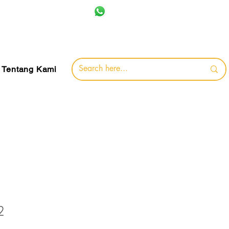
+62 857-8032-0491
jamin
Tentang Kami
2