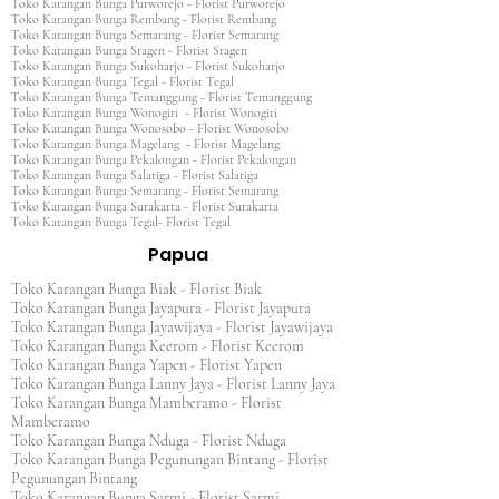
Toko Karangan Bunga Purworejo - Florist Purworejo
Toko Karangan Bunga Rembang - Florist Rembang
Toko Karangan Bunga Semarang - Florist Semarang
Toko Karangan Bunga Sragen - Florist Sragen
Toko Karangan Bunga Sukoharjo - Florist Sukoharjo
Toko Karangan Bunga Tegal - Florist Tegal
Toko Karangan Bunga Temanggung - Florist Temanggung
Toko Karangan Bunga Wonogiri - Florist Wonogiri
Toko Karangan Bunga Wonosobo - Florist Wonosobo
Toko Karangan Bunga Magelang - Florist Magelang
Toko Karangan Bunga Pekalongan - Florist Pekalongan
Toko Karangan Bunga Salatiga - Florist Salatiga
Toko Karangan Bunga Semarang - Florist Semarang
Toko Karangan Bunga Surakarta - Florist Surakarta
Toko Karangan Bunga Tegal- Florist Tegal
Papua
Toko Karangan Bunga Biak - Florist Biak
Toko Karangan Bunga Jayapura - Florist Jayapura
Toko Karangan Bunga Jayawijaya - Florist Jayawijaya
Toko Karangan Bunga Keerom - Florist Keerom
Toko Karangan Bunga Yapen - Florist Yapen
Toko Karangan Bunga Lanny Jaya - Florist Lanny Jaya
Toko Karangan Bunga Mamberamo - Florist
Mamberamo
Toko Karangan Bunga Nduga - Florist Nduga
Toko Karangan Bunga Pegunungan Bintang - Florist
Pegunungan Bintang
Toko Karangan Bunga Sarmi - Florist Sarmi