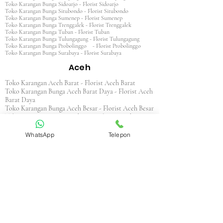
Toko Karangan Bunga Sidoarjo - Florist Sidoarjo
Toko Karangan Bunga Situbondo - Florist Situbondo
Toko Karangan Bunga Sumenep - Florist Sumenep
Toko Karangan Bunga Trenggalek - Florist Trenggalek
Toko Karangan Bunga Tuban - Florist Tuban
Toko Karangan Bunga Tulungagung - Florist Tulungagung
Toko Karangan Bunga Probolinggo - Florist Probolinggo
Toko Karangan Bunga Surabaya - Florist Surabaya
Aceh
Toko Karangan Aceh Barat - Florist Aceh Barat
Toko Karangan Bunga Aceh Barat Daya - Florist Aceh
Barat Daya
Toko Karangan Bunga Aceh Besar - Florist Aceh Besar
Toko Karangan Bunga Aceh Jaya - Florist Aceh Jaya
Toko Karangan Bunga Aceh Selatan - Florist Aceh
Selatan
WhatsApp
Telepon
Toko Karangan Bunga Aceh Singkil - Florist Aceh
Singkil
Toko Karangan Bunga Aceh Tamiang - Florist Aceh
Tamiang
Toko Karangan Aceh Tengah - Florist Aceh Tengah
Toko Karangan Bunga Aceh Tenggara - Florist Aceh
Tenggara
Toko Karangan Bunga Aceh Timur - Florist Aceh
Timur
Toko Karangan Bunga Aceh Utara - Florist Aceh