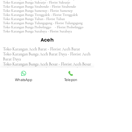
Toko Karangan Bunga Sidoarjo - Florist Sidoarjo
Toko Karangan Bunga Situbondo - Florist Situbondo
Toko Karangan Bunga Sumenep - Florist Sumenep
Toko Karangan Bunga Trenggalek - Florist Trenggalek
Toko Karangan Bunga Tuban - Florist Tuban
Toko Karangan Bunga Tulungagung - Florist Tulungagung
Toko Karangan Bunga Probolinggo - Florist Probolinggo
Toko Karangan Bunga Surabaya - Florist Surabaya
Aceh
Toko Karangan Aceh Barat - Florist Aceh Barat
Toko Karangan Bunga Aceh Barat Daya - Florist Aceh
Barat Daya
Toko Karangan Bunga Aceh Besar - Florist Aceh Besar
Toko Karangan Bunga Aceh Jaya - Florist Aceh Jaya
Toko Karangan Bunga Aceh Selatan - Florist Aceh
Selatan
WhatsApp
Telepon
Toko Karangan Bunga Aceh Singkil - Florist Aceh
Singkil
Toko Karangan Bunga Aceh Tamiang - Florist Aceh
Tamiang
Toko Karangan Aceh Tengah - Florist Aceh Tengah
Toko Karangan Bunga Aceh Tenggara - Florist Aceh
Tenggara
Toko Karangan Bunga Aceh Timur - Florist Aceh
Timur
Toko Karangan Bunga Aceh Utara - Florist Aceh