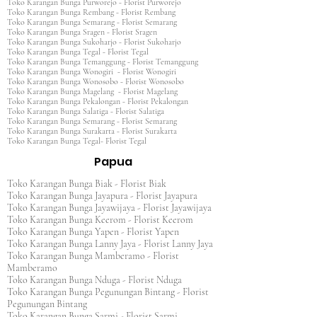
Toko Karangan Bunga Purworejo - Florist Purworejo
Toko Karangan Bunga Rembang - Florist Rembang
Toko Karangan Bunga Semarang - Florist Semarang
Toko Karangan Bunga Sragen - Florist Sragen
Toko Karangan Bunga Sukoharjo - Florist Sukoharjo
Toko Karangan Bunga Tegal - Florist Tegal
Toko Karangan Bunga Temanggung - Florist Temanggung
Toko Karangan Bunga Wonogiri - Florist Wonogiri
Toko Karangan Bunga Wonosobo - Florist Wonosobo
Toko Karangan Bunga Magelang - Florist Magelang
Toko Karangan Bunga Pekalongan - Florist Pekalongan
Toko Karangan Bunga Salatiga - Florist Salatiga
Toko Karangan Bunga Semarang - Florist Semarang
Toko Karangan Bunga Surakarta - Florist Surakarta
Toko Karangan Bunga Tegal- Florist Tegal
Papua
Toko Karangan Bunga Biak - Florist Biak
Toko Karangan Bunga Jayapura - Florist Jayapura
Toko Karangan Bunga Jayawijaya - Florist Jayawijaya
Toko Karangan Bunga Keerom - Florist Keerom
Toko Karangan Bunga Yapen - Florist Yapen
Toko Karangan Bunga Lanny Jaya - Florist Lanny Jaya
Toko Karangan Bunga Mamberamo - Florist
Mamberamo
Toko Karangan Bunga Nduga - Florist Nduga
Toko Karangan Bunga Pegunungan Bintang - Florist
Pegunungan Bintang
Toko Karangan Bunga Sarmi - Florist Sarmi