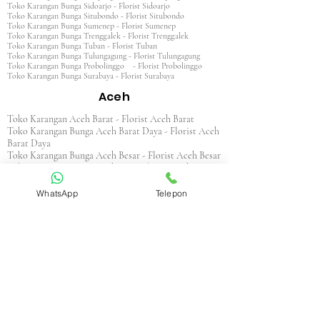
Toko Karangan Bunga Sidoarjo - Florist Sidoarjo
Toko Karangan Bunga Situbondo - Florist Situbondo
Toko Karangan Bunga Sumenep - Florist Sumenep
Toko Karangan Bunga Trenggalek - Florist Trenggalek
Toko Karangan Bunga Tuban - Florist Tuban
Toko Karangan Bunga Tulungagung - Florist Tulungagung
Toko Karangan Bunga Probolinggo - Florist Probolinggo
Toko Karangan Bunga Surabaya - Florist Surabaya
Aceh
Toko Karangan Aceh Barat - Florist Aceh Barat
Toko Karangan Bunga Aceh Barat Daya - Florist Aceh
Barat Daya
Toko Karangan Bunga Aceh Besar - Florist Aceh Besar
Toko Karangan Bunga Aceh Jaya - Florist Aceh Jaya
Toko Karangan Bunga Aceh Selatan - Florist Aceh
Selatan
WhatsApp
Telepon
Toko Karangan Bunga Aceh Singkil - Florist Aceh
Singkil
Toko Karangan Bunga Aceh Tamiang - Florist Aceh
Tamiang
Toko Karangan Aceh Tengah - Florist Aceh Tengah
Toko Karangan Bunga Aceh Tenggara - Florist Aceh
Tenggara
Toko Karangan Bunga Aceh Timur - Florist Aceh
Timur
Toko Karangan Bunga Aceh Utara - Florist Aceh