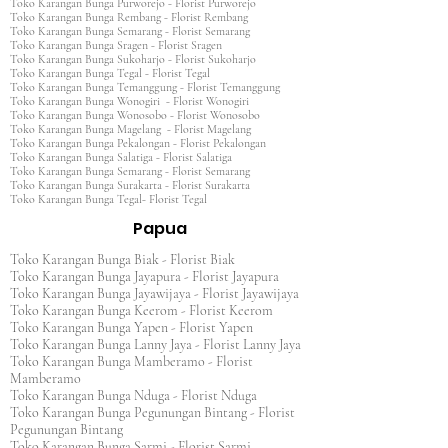
Toko Karangan Bunga Purworejo - Florist Purworejo
Toko Karangan Bunga Rembang - Florist Rembang
Toko Karangan Bunga Semarang - Florist Semarang
Toko Karangan Bunga Sragen - Florist Sragen
Toko Karangan Bunga Sukoharjo - Florist Sukoharjo
Toko Karangan Bunga Tegal - Florist Tegal
Toko Karangan Bunga Temanggung - Florist Temanggung
Toko Karangan Bunga Wonogiri - Florist Wonogiri
Toko Karangan Bunga Wonosobo - Florist Wonosobo
Toko Karangan Bunga Magelang - Florist Magelang
Toko Karangan Bunga Pekalongan - Florist Pekalongan
Toko Karangan Bunga Salatiga - Florist Salatiga
Toko Karangan Bunga Semarang - Florist Semarang
Toko Karangan Bunga Surakarta - Florist Surakarta
Toko Karangan Bunga Tegal- Florist Tegal
Papua
Toko Karangan Bunga Biak - Florist Biak
Toko Karangan Bunga Jayapura - Florist Jayapura
Toko Karangan Bunga Jayawijaya - Florist Jayawijaya
Toko Karangan Bunga Keerom - Florist Keerom
Toko Karangan Bunga Yapen - Florist Yapen
Toko Karangan Bunga Lanny Jaya - Florist Lanny Jaya
Toko Karangan Bunga Mamberamo - Florist
Mamberamo
Toko Karangan Bunga Nduga - Florist Nduga
Toko Karangan Bunga Pegunungan Bintang - Florist
Pegunungan Bintang
Toko Karangan Bunga Sarmi - Florist Sarmi