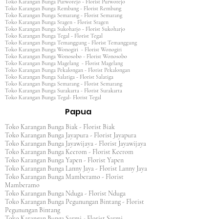
Toko Karangan Bunga Purworejo - Florist Purworejo
Toko Karangan Bunga Rembang - Florist Rembang
Toko Karangan Bunga Semarang - Florist Semarang
Toko Karangan Bunga Sragen - Florist Sragen
Toko Karangan Bunga Sukoharjo - Florist Sukoharjo
Toko Karangan Bunga Tegal - Florist Tegal
Toko Karangan Bunga Temanggung - Florist Temanggung
Toko Karangan Bunga Wonogiri - Florist Wonogiri
Toko Karangan Bunga Wonosobo - Florist Wonosobo
Toko Karangan Bunga Magelang - Florist Magelang
Toko Karangan Bunga Pekalongan - Florist Pekalongan
Toko Karangan Bunga Salatiga - Florist Salatiga
Toko Karangan Bunga Semarang - Florist Semarang
Toko Karangan Bunga Surakarta - Florist Surakarta
Toko Karangan Bunga Tegal- Florist Tegal
Papua
Toko Karangan Bunga Biak - Florist Biak
Toko Karangan Bunga Jayapura - Florist Jayapura
Toko Karangan Bunga Jayawijaya - Florist Jayawijaya
Toko Karangan Bunga Keerom - Florist Keerom
Toko Karangan Bunga Yapen - Florist Yapen
Toko Karangan Bunga Lanny Jaya - Florist Lanny Jaya
Toko Karangan Bunga Mamberamo - Florist
Mamberamo
Toko Karangan Bunga Nduga - Florist Nduga
Toko Karangan Bunga Pegunungan Bintang - Florist
Pegunungan Bintang
Toko Karangan Bunga Sarmi - Florist Sarmi