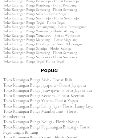
Toko Karangan Bunga Purworejo - Florist Purworejo
Toko Karangan Bunga Rembang - Florist Rembang
Toko Karangan Bunga Semarang - Florist Semarang
Toko Karangan Bunga Sragen - Florist Sragen
Toko Karangan Bunga Sukoharjo - Florist Sukoharjo
Toko Karangan Bunga Tegal - Florist Tegal
Toko Karangan Bunga Temanggung - Florist Temanggung
Toko Karangan Bunga Wonogiri - Florist Wonogiri
Toko Karangan Bunga Wonosobo - Florist Wonosobo
Toko Karangan Bunga Magelang - Florist Magelang
Toko Karangan Bunga Pekalongan - Florist Pekalongan
Toko Karangan Bunga Salatiga - Florist Salatiga
Toko Karangan Bunga Semarang - Florist Semarang
Toko Karangan Bunga Surakarta - Florist Surakarta
Toko Karangan Bunga Tegal- Florist Tegal
Papua
Toko Karangan Bunga Biak - Florist Biak
Toko Karangan Bunga Jayapura - Florist Jayapura
Toko Karangan Bunga Jayawijaya - Florist Jayawijaya
Toko Karangan Bunga Keerom - Florist Keerom
Toko Karangan Bunga Yapen - Florist Yapen
Toko Karangan Bunga Lanny Jaya - Florist Lanny Jaya
Toko Karangan Bunga Mamberamo - Florist
Mamberamo
Toko Karangan Bunga Nduga - Florist Nduga
Toko Karangan Bunga Pegunungan Bintang - Florist
Pegunungan Bintang
Toko Karangan Bunga Sarmi - Florist Sarmi