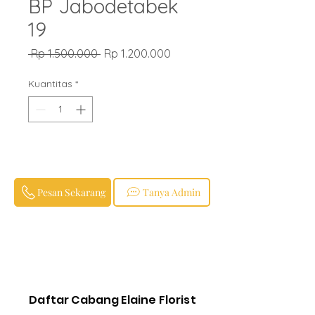
BP Jabodetabek
19
Harga
Harga
 Rp 1.500.000 
Rp 1.200.000
Reguler
Promosi
Kuantitas
*
Pesan Sekarang
Tanya Admin
Daftar Cabang Elaine Florist