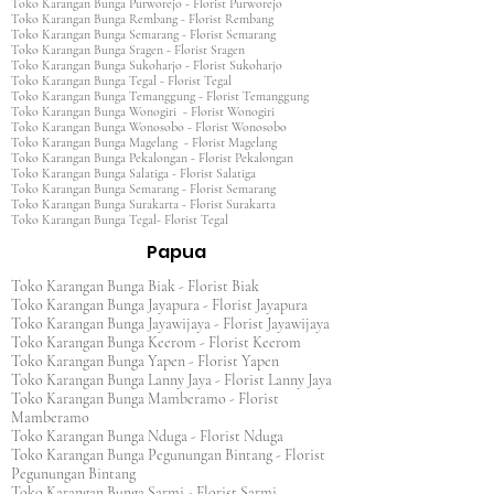
Toko Karangan Bunga Purworejo - Florist Purworejo
Toko Karangan Bunga Rembang - Florist Rembang
Toko Karangan Bunga Semarang - Florist Semarang
Toko Karangan Bunga Sragen - Florist Sragen
Toko Karangan Bunga Sukoharjo - Florist Sukoharjo
Toko Karangan Bunga Tegal - Florist Tegal
Toko Karangan Bunga Temanggung - Florist Temanggung
Toko Karangan Bunga Wonogiri - Florist Wonogiri
Toko Karangan Bunga Wonosobo - Florist Wonosobo
Toko Karangan Bunga Magelang - Florist Magelang
Toko Karangan Bunga Pekalongan - Florist Pekalongan
Toko Karangan Bunga Salatiga - Florist Salatiga
Toko Karangan Bunga Semarang - Florist Semarang
Toko Karangan Bunga Surakarta - Florist Surakarta
Toko Karangan Bunga Tegal- Florist Tegal
Papua
Toko Karangan Bunga Biak - Florist Biak
Toko Karangan Bunga Jayapura - Florist Jayapura
Toko Karangan Bunga Jayawijaya - Florist Jayawijaya
Toko Karangan Bunga Keerom - Florist Keerom
Toko Karangan Bunga Yapen - Florist Yapen
Toko Karangan Bunga Lanny Jaya - Florist Lanny Jaya
Toko Karangan Bunga Mamberamo - Florist
Mamberamo
Toko Karangan Bunga Nduga - Florist Nduga
Toko Karangan Bunga Pegunungan Bintang - Florist
Pegunungan Bintang
Toko Karangan Bunga Sarmi - Florist Sarmi