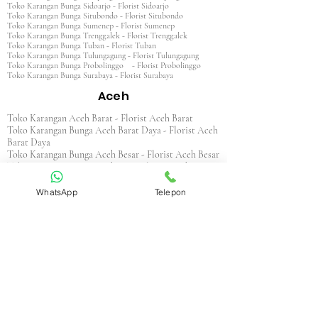
Toko Karangan Bunga Sidoarjo - Florist Sidoarjo
Toko Karangan Bunga Situbondo - Florist Situbondo
Toko Karangan Bunga Sumenep - Florist Sumenep
Toko Karangan Bunga Trenggalek - Florist Trenggalek
Toko Karangan Bunga Tuban - Florist Tuban
Toko Karangan Bunga Tulungagung - Florist Tulungagung
Toko Karangan Bunga Probolinggo - Florist Probolinggo
Toko Karangan Bunga Surabaya - Florist Surabaya
Aceh
Toko Karangan Aceh Barat - Florist Aceh Barat
Toko Karangan Bunga Aceh Barat Daya - Florist Aceh
Barat Daya
Toko Karangan Bunga Aceh Besar - Florist Aceh Besar
Toko Karangan Bunga Aceh Jaya - Florist Aceh Jaya
Toko Karangan Bunga Aceh Selatan - Florist Aceh
Selatan
WhatsApp
Telepon
Toko Karangan Bunga Aceh Singkil - Florist Aceh
Singkil
Toko Karangan Bunga Aceh Tamiang - Florist Aceh
Tamiang
Toko Karangan Aceh Tengah - Florist Aceh Tengah
Toko Karangan Bunga Aceh Tenggara - Florist Aceh
Tenggara
Toko Karangan Bunga Aceh Timur - Florist Aceh
Timur
Toko Karangan Bunga Aceh Utara - Florist Aceh