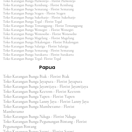
Toko Karangan Bunga Purworejo - Florist Purworejo
Toko Karangan Bunga Rembang - Florist Rembang
Toko Karangan Bunga Semarang - Florist Semarang
Toko Karangan Bunga Sragen - Florist Sragen
Toko Karangan Bunga Sukoharjo - Florist Sukoharjo
Toko Karangan Bunga Tegal - Florist Tegal
Toko Karangan Bunga Temanggung - Florist Temanggung
Toko Karangan Bunga Wonogiri - Florist Wonogiri
Toko Karangan Bunga Wonosobo - Florist Wonosobo
Toko Karangan Bunga Magelang - Florist Magelang
Toko Karangan Bunga Pekalongan - Florist Pekalongan
Toko Karangan Bunga Salatiga - Florist Salatiga
Toko Karangan Bunga Semarang - Florist Semarang
Toko Karangan Bunga Surakarta - Florist Surakarta
Toko Karangan Bunga Tegal- Florist Tegal
Papua
Toko Karangan Bunga Biak - Florist Biak
Toko Karangan Bunga Jayapura - Florist Jayapura
Toko Karangan Bunga Jayawijaya - Florist Jayawijaya
Toko Karangan Bunga Keerom - Florist Keerom
Toko Karangan Bunga Yapen - Florist Yapen
Toko Karangan Bunga Lanny Jaya - Florist Lanny Jaya
Toko Karangan Bunga Mamberamo - Florist
Mamberamo
Toko Karangan Bunga Nduga - Florist Nduga
Toko Karangan Bunga Pegunungan Bintang - Florist
Pegunungan Bintang
Toko Karangan Bunga Sarmi - Florist Sarmi