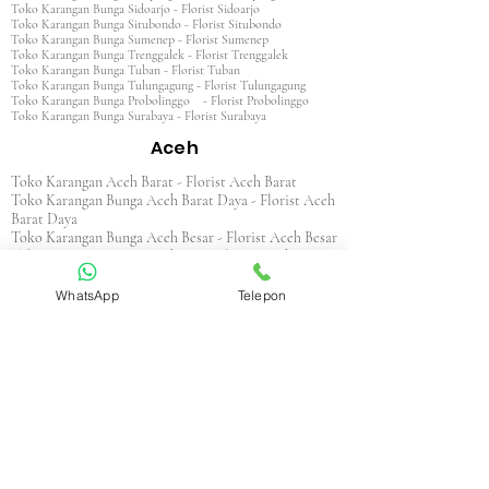
Toko Karangan Bunga Sidoarjo - Florist Sidoarjo
Toko Karangan Bunga Situbondo - Florist Situbondo
Toko Karangan Bunga Sumenep - Florist Sumenep
Toko Karangan Bunga Trenggalek - Florist Trenggalek
Toko Karangan Bunga Tuban - Florist Tuban
Toko Karangan Bunga Tulungagung - Florist Tulungagung
Toko Karangan Bunga Probolinggo - Florist Probolinggo
Toko Karangan Bunga Surabaya - Florist Surabaya
Aceh
Toko Karangan Aceh Barat - Florist Aceh Barat
Toko Karangan Bunga Aceh Barat Daya - Florist Aceh
Barat Daya
Toko Karangan Bunga Aceh Besar - Florist Aceh Besar
Toko Karangan Bunga Aceh Jaya - Florist Aceh Jaya
Toko Karangan Bunga Aceh Selatan - Florist Aceh
Selatan
WhatsApp
Telepon
Toko Karangan Bunga Aceh Singkil - Florist Aceh
Singkil
Toko Karangan Bunga Aceh Tamiang - Florist Aceh
Tamiang
Toko Karangan Aceh Tengah - Florist Aceh Tengah
Toko Karangan Bunga Aceh Tenggara - Florist Aceh
Tenggara
Toko Karangan Bunga Aceh Timur - Florist Aceh
Timur
Toko Karangan Bunga Aceh Utara - Florist Aceh