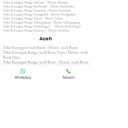
Toko Karangan Bunga Sidoarjo - Florist Sidoarjo
Toko Karangan Bunga Situbondo - Florist Situbondo
Toko Karangan Bunga Sumenep - Florist Sumenep
Toko Karangan Bunga Trenggalek - Florist Trenggalek
Toko Karangan Bunga Tuban - Florist Tuban
Toko Karangan Bunga Tulungagung - Florist Tulungagung
Toko Karangan Bunga Probolinggo - Florist Probolinggo
Toko Karangan Bunga Surabaya - Florist Surabaya
Aceh
Toko Karangan Aceh Barat - Florist Aceh Barat
Toko Karangan Bunga Aceh Barat Daya - Florist Aceh
Barat Daya
Toko Karangan Bunga Aceh Besar - Florist Aceh Besar
Toko Karangan Bunga Aceh Jaya - Florist Aceh Jaya
Toko Karangan Bunga Aceh Selatan - Florist Aceh
Selatan
WhatsApp
Telepon
Toko Karangan Bunga Aceh Singkil - Florist Aceh
Singkil
Toko Karangan Bunga Aceh Tamiang - Florist Aceh
Tamiang
Toko Karangan Aceh Tengah - Florist Aceh Tengah
Toko Karangan Bunga Aceh Tenggara - Florist Aceh
Tenggara
Toko Karangan Bunga Aceh Timur - Florist Aceh
Timur
Toko Karangan Bunga Aceh Utara - Florist Aceh