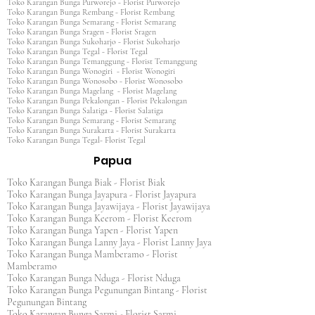
Toko Karangan Bunga Purworejo - Florist Purworejo
Toko Karangan Bunga Rembang - Florist Rembang
Toko Karangan Bunga Semarang - Florist Semarang
Toko Karangan Bunga Sragen - Florist Sragen
Toko Karangan Bunga Sukoharjo - Florist Sukoharjo
Toko Karangan Bunga Tegal - Florist Tegal
Toko Karangan Bunga Temanggung - Florist Temanggung
Toko Karangan Bunga Wonogiri - Florist Wonogiri
Toko Karangan Bunga Wonosobo - Florist Wonosobo
Toko Karangan Bunga Magelang - Florist Magelang
Toko Karangan Bunga Pekalongan - Florist Pekalongan
Toko Karangan Bunga Salatiga - Florist Salatiga
Toko Karangan Bunga Semarang - Florist Semarang
Toko Karangan Bunga Surakarta - Florist Surakarta
Toko Karangan Bunga Tegal- Florist Tegal
Papua
Toko Karangan Bunga Biak - Florist Biak
Toko Karangan Bunga Jayapura - Florist Jayapura
Toko Karangan Bunga Jayawijaya - Florist Jayawijaya
Toko Karangan Bunga Keerom - Florist Keerom
Toko Karangan Bunga Yapen - Florist Yapen
Toko Karangan Bunga Lanny Jaya - Florist Lanny Jaya
Toko Karangan Bunga Mamberamo - Florist
Mamberamo
Toko Karangan Bunga Nduga - Florist Nduga
Toko Karangan Bunga Pegunungan Bintang - Florist
Pegunungan Bintang
Toko Karangan Bunga Sarmi - Florist Sarmi