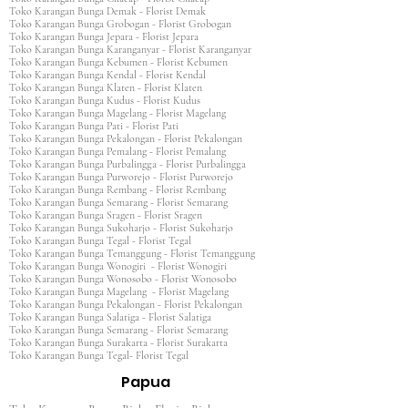
Toko Karangan Bunga Demak - Florist Demak
Toko Karangan Bunga Grobogan - Florist Grobogan
Toko Karangan Bunga Jepara - Florist Jepara
Toko Karangan Bunga Karanganyar - Florist Karanganyar
Toko Karangan Bunga Kebumen - Florist Kebumen
Toko Karangan Bunga Kendal - Florist Kendal
Toko Karangan Bunga Klaten - Florist Klaten
Toko Karangan Bunga Kudus - Florist Kudus
Toko Karangan Bunga Magelang - Florist Magelang
Toko Karangan Bunga Pati - Florist Pati
Toko Karangan Bunga Pekalongan - Florist Pekalongan
Toko Karangan Bunga Pemalang - Florist Pemalang
Toko Karangan Bunga Purbalingga - Florist Purbalingga
Toko Karangan Bunga Purworejo - Florist Purworejo
Toko Karangan Bunga Rembang - Florist Rembang
Toko Karangan Bunga Semarang - Florist Semarang
Toko Karangan Bunga Sragen - Florist Sragen
Toko Karangan Bunga Sukoharjo - Florist Sukoharjo
Toko Karangan Bunga Tegal - Florist Tegal
Toko Karangan Bunga Temanggung - Florist Temanggung
Toko Karangan Bunga Wonogiri - Florist Wonogiri
Toko Karangan Bunga Wonosobo - Florist Wonosobo
Toko Karangan Bunga Magelang - Florist Magelang
Toko Karangan Bunga Pekalongan - Florist Pekalongan
Toko Karangan Bunga Salatiga - Florist Salatiga
Toko Karangan Bunga Semarang - Florist Semarang
Toko Karangan Bunga Surakarta - Florist Surakarta
Toko Karangan Bunga Tegal- Florist Tegal
Papua