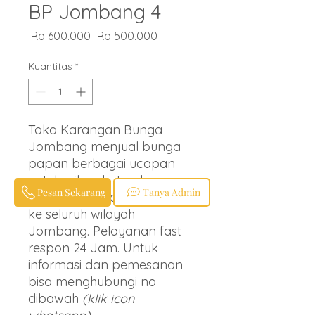
BP Jombang 4
Harga
Harga
 Rp 600.000 
Rp 500.000
Reguler
Promosi
Kuantitas
*
Toko Karangan Bunga
Jombang menjual bunga
papan berbagai ucapan
untuk wilayah Jombang
Pesan Sekarang
Tanya Admin
dan Sekitarnya.
Free Ongkir
ke seluruh wilayah
Jombang. Pelayanan fast
respon 24 Jam. Untuk
informasi dan pemesanan
bisa menghubungi no
dibawah
(klik icon