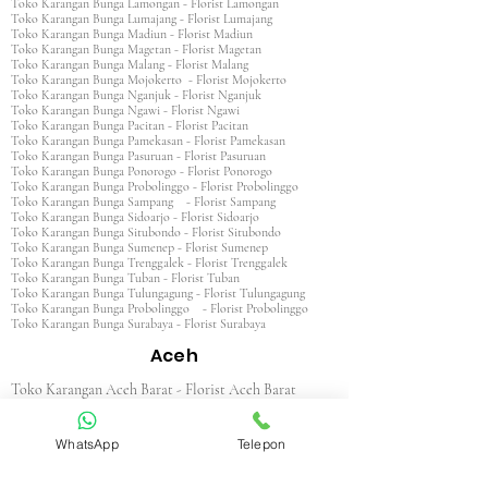
Toko Karangan Bunga Lamongan - Florist Lamongan
Toko Karangan Bunga Lumajang - Florist Lumajang
Toko Karangan Bunga Madiun - Florist Madiun
Toko Karangan Bunga Magetan - Florist Magetan
Toko Karangan Bunga Malang - Florist Malang
Toko Karangan Bunga Mojokerto - Florist Mojokerto
Toko Karangan Bunga Nganjuk - Florist Nganjuk
Toko Karangan Bunga Ngawi - Florist Ngawi
Toko Karangan Bunga Pacitan - Florist Pacitan
Toko Karangan Bunga Pamekasan - Florist Pamekasan
Toko Karangan Bunga Pasuruan - Florist Pasuruan
Toko Karangan Bunga Ponorogo - Florist Ponorogo
Toko Karangan Bunga Probolinggo - Florist Probolinggo
Toko Karangan Bunga Sampang - Florist Sampang
Toko Karangan Bunga Sidoarjo - Florist Sidoarjo
Toko Karangan Bunga Situbondo - Florist Situbondo
Toko Karangan Bunga Sumenep - Florist Sumenep
Toko Karangan Bunga Trenggalek - Florist Trenggalek
Toko Karangan Bunga Tuban - Florist Tuban
Toko Karangan Bunga Tulungagung - Florist Tulungagung
Toko Karangan Bunga Probolinggo - Florist Probolinggo
Toko Karangan Bunga Surabaya - Florist Surabaya
Aceh
Toko Karangan Aceh Barat - Florist Aceh Barat
Toko Karangan Bunga Aceh Barat Daya - Florist Aceh
Barat Daya
WhatsApp
Telepon
Toko Karangan Bunga Aceh Besar - Florist Aceh Besar
Toko Karangan Bunga Aceh Jaya - Florist Aceh Jaya
Toko Karangan Bunga Aceh Selatan - Florist Aceh