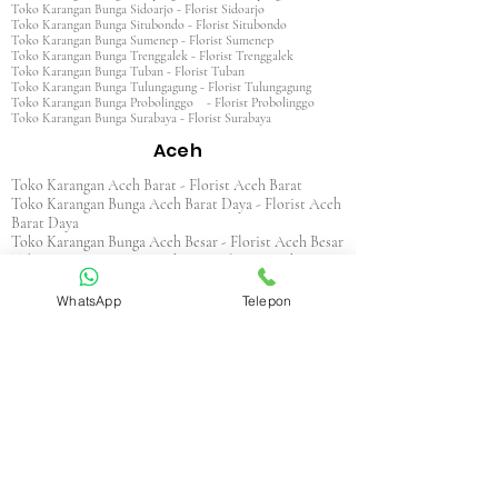
Toko Karangan Bunga Sidoarjo - Florist Sidoarjo
Toko Karangan Bunga Situbondo - Florist Situbondo
Toko Karangan Bunga Sumenep - Florist Sumenep
Toko Karangan Bunga Trenggalek - Florist Trenggalek
Toko Karangan Bunga Tuban - Florist Tuban
Toko Karangan Bunga Tulungagung - Florist Tulungagung
Toko Karangan Bunga Probolinggo - Florist Probolinggo
Toko Karangan Bunga Surabaya - Florist Surabaya
Aceh
Toko Karangan Aceh Barat - Florist Aceh Barat
Toko Karangan Bunga Aceh Barat Daya - Florist Aceh
Barat Daya
Toko Karangan Bunga Aceh Besar - Florist Aceh Besar
Toko Karangan Bunga Aceh Jaya - Florist Aceh Jaya
Toko Karangan Bunga Aceh Selatan - Florist Aceh
Selatan
WhatsApp
Telepon
Toko Karangan Bunga Aceh Singkil - Florist Aceh
Singkil
Toko Karangan Bunga Aceh Tamiang - Florist Aceh
Tamiang
Toko Karangan Aceh Tengah - Florist Aceh Tengah
Toko Karangan Bunga Aceh Tenggara - Florist Aceh
Tenggara
Toko Karangan Bunga Aceh Timur - Florist Aceh
Timur
Toko Karangan Bunga Aceh Utara - Florist Aceh