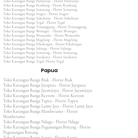
Toko Karangan Bunga Purworejo - Florist Purworejo
Toko Karangan Bunga Rembang - Florist Rembang
Toko Karangan Bunga Semarang - Florist Semarang
Toko Karangan Bunga Sragen - Florist Sragen
Toko Karangan Bunga Sukoharjo - Florist Sukoharjo
Toko Karangan Bunga Tegal - Florist Tegal
Toko Karangan Bunga Temanggung - Florist Temanggung
Toko Karangan Bunga Wonogiri - Florist Wonogiri
Toko Karangan Bunga Wonosobo - Florist Wonosobo
Toko Karangan Bunga Magelang - Florist Magelang
Toko Karangan Bunga Pekalongan - Florist Pekalongan
Toko Karangan Bunga Salatiga - Florist Salatiga
Toko Karangan Bunga Semarang - Florist Semarang
Toko Karangan Bunga Surakarta - Florist Surakarta
Toko Karangan Bunga Tegal- Florist Tegal
Papua
Toko Karangan Bunga Biak - Florist Biak
Toko Karangan Bunga Jayapura - Florist Jayapura
Toko Karangan Bunga Jayawijaya - Florist Jayawijaya
Toko Karangan Bunga Keerom - Florist Keerom
Toko Karangan Bunga Yapen - Florist Yapen
Toko Karangan Bunga Lanny Jaya - Florist Lanny Jaya
Toko Karangan Bunga Mamberamo - Florist
Mamberamo
Toko Karangan Bunga Nduga - Florist Nduga
Toko Karangan Bunga Pegunungan Bintang - Florist
Pegunungan Bintang
Toko Karangan Bunga Sarmi - Florist Sarmi