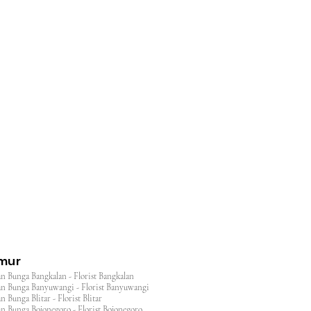
l
imur
n Bunga Bangkalan - Florist Bangkalan
n Bunga Banyuwangi - Florist Banyuwangi
 Bunga Blitar - Florist Blitar
n Bunga Bojonegoro - Florist Bojonegoro