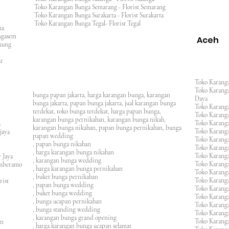
Toko Karangan Bunga Semarang - Florist Semarang
ng
Toko Karangan Bunga Surakarta - Florist Surakarta
ar
Toko Karangan Bunga Tegal- Florist Tegal
ana
rangasem
Aceh
ngkung
an
asar
Toko Karanga
Toko Karanga
bunga papan jakarta, harga karangan bunga, karangan
Daya
bunga jakarta, papan bunga jakarta, jual karangan bunga
Toko Karanga
terdekat, toko bunga terdekat, harga papan bunga,
Toko Karanga
karangan bunga pernikahan, karangan bunga nikah,
Toko Karanga
ura
karangan bunga nikahan, papan bunga pernikahan, bunga
Toko Karanga
ijaya
papan wedding
Toko Karanga
m
, papan bunga nikahan
Toko Karanga
, harga karangan bunga nikahan
Toko Karanga
 Jaya
, karangan bunga wedding
Toko Karanga
amberamo
, harga karangan bunga pernikahan
Toko Karanga
, buket bunga pernikahan
Toko Karanga
rist
, papan bunga wedding
Toko Karangan
, buket bunga wedding
Toko Karanga
, bunga ucapan pernikahan
Toko Karang
, bunga standing wedding
Toko Karang
, karangan bunga grand opening
Toko Karang
en
, harga karangan bunga ucapan selamat