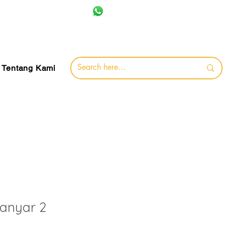
+62 857-8032-0491
jamin
Tentang Kami
anyar 2