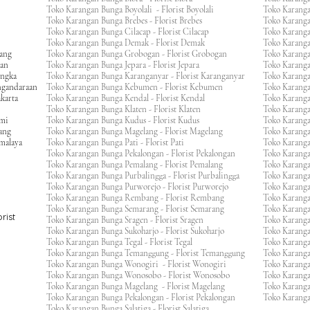
Toko Karangan Bunga Boyolali - Florist Boyolali
Toko Karanga
Toko Karangan Bunga Brebes - Florist Brebes
Toko Karanga
Toko Karangan Bunga Cilacap - Florist Cilacap
Toko Karanga
Toko Karangan Bunga Demak - Florist Demak
Toko Karang
wang
Toko Karangan Bunga Grobogan - Florist Grobogan
Toko Karanga
gan
Toko Karangan Bunga Jepara - Florist Jepara
Toko Karang
engka
Toko Karangan Bunga Karanganyar - Florist Karanganyar
Toko Karang
ngandaraan
Toko Karangan Bunga Kebumen - Florist Kebumen
Toko Karang
karta
Toko Karangan Bunga Kendal - Florist Kendal
Toko Karang
Toko Karangan Bunga Klaten - Florist Klaten
Toko Karang
umi
Toko Karangan Bunga Kudus - Florist Kudus
Toko Karang
ang
Toko Karangan Bunga Magelang - Florist Magelang
Toko Karanga
kmalaya
Toko Karangan Bunga Pati - Florist Pati
Toko Karang
Toko Karangan Bunga Pekalongan - Florist Pekalongan
Toko Karanga
Toko Karangan Bunga Pemalang - Florist Pemalang
Toko Karang
Toko Karangan Bunga Purbalingga - Florist Purbalingga
Toko Karanga
Toko Karangan Bunga Purworejo - Florist Purworejo
Toko Karang
Toko Karangan Bunga Rembang - Florist Rembang
Toko Karanga
Toko Karangan Bunga Semarang - Florist Semarang
Toko Karang
rist
Toko Karangan Bunga Sragen - Florist Sragen
Toko Karanga
Toko Karangan Bunga Sukoharjo - Florist Sukoharjo
Toko Karanga
Toko Karangan Bunga Tegal - Florist Tegal
Toko Karang
Toko Karangan Bunga Temanggung - Florist Temanggung
Toko Karanga
Toko Karangan Bunga Wonogiri - Florist Wonogiri
Toko Karang
Toko Karangan Bunga Wonosobo - Florist Wonosobo
Toko Karang
Toko Karangan Bunga Magelang - Florist Magelang
Toko Karang
Toko Karangan Bunga Pekalongan - Florist Pekalongan
Toko Karanga
Toko Karangan Bunga Salatiga - Florist Salatiga