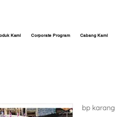
anan 24 Jam
Pembayaran Aman
Kualitas Ter
oduk Kami
Corporate Program
Cabang Kami
bp karang 