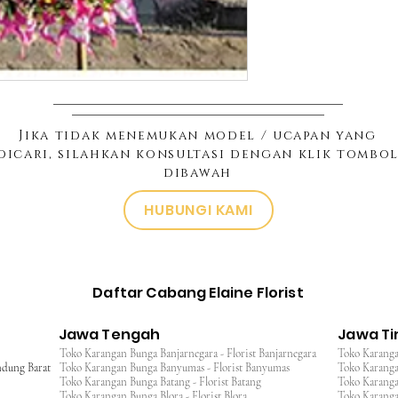
Jika tidak menemukan model / ucapan yang
dicari, silahkan konsultasi dengan klik tombo
dibawah
HUBUNGI KAMI
Daftar Cabang Elaine Florist
Jawa Tengah
Jawa T
Toko Karangan Bunga Banjarnegara - Florist Banjarnegara
Toko Karanga
ndung Barat
Toko Karangan Bunga Banyumas - Florist Banyumas
Toko Karanga
Toko Karangan Bunga Batang - Florist Batang
Toko Karangan
Toko Karangan Bunga Blora - Florist Blora
Toko Karanga