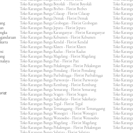
Toko Karangan Bunga Boyolali - Florist Boyolali
Toko Karanga
Toko Karangan Bunga Brebes - Florist Brebes
Toko Karanga
Toko Karangan Bunga Cilacap - Florist Cilacap
Toko Karanga
Toko Karangan Bunga Demak - Florist Demak
Toko Karang
wang
Toko Karangan Bunga Grobogan - Florist Grobogan
Toko Karanga
gan
Toko Karangan Bunga Jepara - Florist Jepara
Toko Karang
engka
Toko Karangan Bunga Karanganyar - Florist Karanganyar
Toko Karang
ngandaraan
Toko Karangan Bunga Kebumen - Florist Kebumen
Toko Karang
karta
Toko Karangan Bunga Kendal - Florist Kendal
Toko Karang
Toko Karangan Bunga Klaten - Florist Klaten
Toko Karang
umi
Toko Karangan Bunga Kudus - Florist Kudus
Toko Karang
ang
Toko Karangan Bunga Magelang - Florist Magelang
Toko Karanga
kmalaya
Toko Karangan Bunga Pati - Florist Pati
Toko Karang
Toko Karangan Bunga Pekalongan - Florist Pekalongan
Toko Karanga
Toko Karangan Bunga Pemalang - Florist Pemalang
Toko Karang
Toko Karangan Bunga Purbalingga - Florist Purbalingga
Toko Karanga
Toko Karangan Bunga Purworejo - Florist Purworejo
Toko Karang
Toko Karangan Bunga Rembang - Florist Rembang
Toko Karanga
Toko Karangan Bunga Semarang - Florist Semarang
Toko Karang
rist
Toko Karangan Bunga Sragen - Florist Sragen
Toko Karanga
Toko Karangan Bunga Sukoharjo - Florist Sukoharjo
Toko Karanga
Toko Karangan Bunga Tegal - Florist Tegal
Toko Karang
Toko Karangan Bunga Temanggung - Florist Temanggung
Toko Karanga
Toko Karangan Bunga Wonogiri - Florist Wonogiri
Toko Karang
Toko Karangan Bunga Wonosobo - Florist Wonosobo
Toko Karang
Toko Karangan Bunga Magelang - Florist Magelang
Toko Karang
Toko Karangan Bunga Pekalongan - Florist Pekalongan
Toko Karanga
Toko Karangan Bunga Salatiga - Florist Salatiga