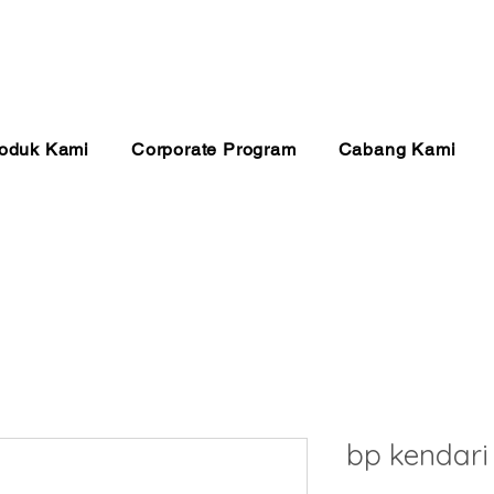
anan 24 Jam
Pembayaran Aman
Kualitas Ter
oduk Kami
Corporate Program
Cabang Kami
bp kendari 