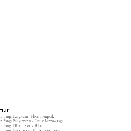
l
imur
n Bunga Bangkalan - Florist Bangkalan
n Bunga Banyuwangi - Florist Banyuwangi
 Bunga Blitar - Florist Blitar
n Bunga Bojonegoro - Florist Bojonegoro