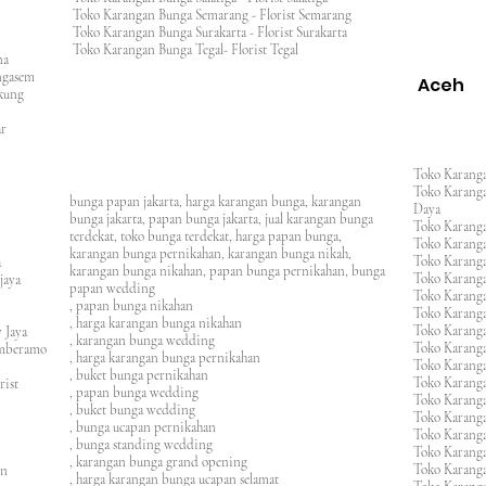
Toko Karangan Bunga Semarang - Florist Semarang
ng
Toko Karangan Bunga Surakarta - Florist Surakarta
ar
Toko Karangan Bunga Tegal- Florist Tegal
ana
rangasem
Aceh
ngkung
an
asar
Toko Karanga
Toko Karanga
bunga papan jakarta, harga karangan bunga, karangan
Daya
bunga jakarta, papan bunga jakarta, jual karangan bunga
Toko Karanga
terdekat, toko bunga terdekat, harga papan bunga,
Toko Karanga
karangan bunga pernikahan, karangan bunga nikah,
Toko Karanga
ura
karangan bunga nikahan, papan bunga pernikahan, bunga
Toko Karanga
ijaya
papan wedding
Toko Karanga
m
, papan bunga nikahan
Toko Karanga
, harga karangan bunga nikahan
Toko Karanga
 Jaya
, karangan bunga wedding
Toko Karanga
amberamo
, harga karangan bunga pernikahan
Toko Karanga
, buket bunga pernikahan
Toko Karanga
rist
, papan bunga wedding
Toko Karangan
, buket bunga wedding
Toko Karanga
, bunga ucapan pernikahan
Toko Karang
, bunga standing wedding
Toko Karang
, karangan bunga grand opening
Toko Karang
en
, harga karangan bunga ucapan selamat