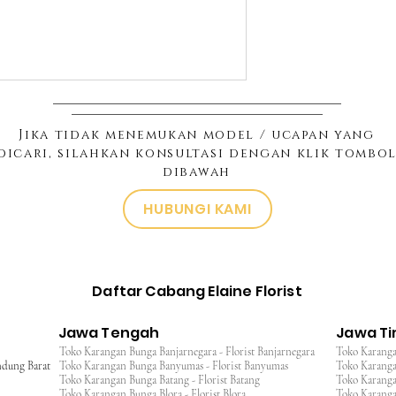
Jika tidak menemukan model / ucapan yang
dicari, silahkan konsultasi dengan klik tombo
dibawah
HUBUNGI KAMI
Daftar Cabang Elaine Florist
Jawa Tengah
Jawa T
Toko Karangan Bunga Banjarnegara - Florist Banjarnegara
Toko Karanga
ndung Barat
Toko Karangan Bunga Banyumas - Florist Banyumas
Toko Karanga
Toko Karangan Bunga Batang - Florist Batang
Toko Karangan
Toko Karangan Bunga Blora - Florist Blora
Toko Karanga