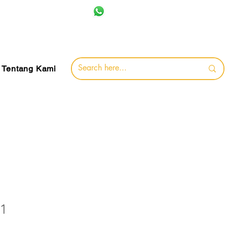
+62 857-8032-0491
jamin
Tentang Kami
1