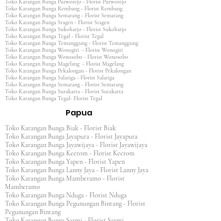
Toko Karangan Bunga Purworejo - Florist Purworejo
Toko Karangan Bunga Rembang - Florist Rembang
Toko Karangan Bunga Semarang - Florist Semarang
Toko Karangan Bunga Sragen - Florist Sragen
Toko Karangan Bunga Sukoharjo - Florist Sukoharjo
Toko Karangan Bunga Tegal - Florist Tegal
Toko Karangan Bunga Temanggung - Florist Temanggung
Toko Karangan Bunga Wonogiri - Florist Wonogiri
Toko Karangan Bunga Wonosobo - Florist Wonosobo
Toko Karangan Bunga Magelang - Florist Magelang
Toko Karangan Bunga Pekalongan - Florist Pekalongan
Toko Karangan Bunga Salatiga - Florist Salatiga
Toko Karangan Bunga Semarang - Florist Semarang
Toko Karangan Bunga Surakarta - Florist Surakarta
Toko Karangan Bunga Tegal- Florist Tegal
Papua
Toko Karangan Bunga Biak - Florist Biak
Toko Karangan Bunga Jayapura - Florist Jayapura
Toko Karangan Bunga Jayawijaya - Florist Jayawijaya
Toko Karangan Bunga Keerom - Florist Keerom
Toko Karangan Bunga Yapen - Florist Yapen
Toko Karangan Bunga Lanny Jaya - Florist Lanny Jaya
Toko Karangan Bunga Mamberamo - Florist
Mamberamo
Toko Karangan Bunga Nduga - Florist Nduga
Toko Karangan Bunga Pegunungan Bintang - Florist
Pegunungan Bintang
Toko Karangan Bunga Sarmi - Florist Sarmi