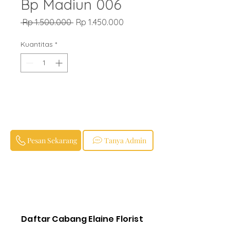
Bp Madiun 006
Harga
Harga
 Rp 1.500.000 
Rp 1.450.000
Reguler
Promosi
Kuantitas
*
Pesan Sekarang
Tanya Admin
Daftar Cabang Elaine Florist