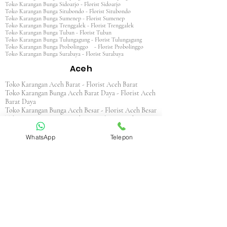
Toko Karangan Bunga Sidoarjo - Florist Sidoarjo
Toko Karangan Bunga Situbondo - Florist Situbondo
Toko Karangan Bunga Sumenep - Florist Sumenep
Toko Karangan Bunga Trenggalek - Florist Trenggalek
Toko Karangan Bunga Tuban - Florist Tuban
Toko Karangan Bunga Tulungagung - Florist Tulungagung
Toko Karangan Bunga Probolinggo - Florist Probolinggo
Toko Karangan Bunga Surabaya - Florist Surabaya
Aceh
Toko Karangan Aceh Barat - Florist Aceh Barat
Toko Karangan Bunga Aceh Barat Daya - Florist Aceh
Barat Daya
Toko Karangan Bunga Aceh Besar - Florist Aceh Besar
Toko Karangan Bunga Aceh Jaya - Florist Aceh Jaya
Toko Karangan Bunga Aceh Selatan - Florist Aceh
Selatan
WhatsApp
Telepon
Toko Karangan Bunga Aceh Singkil - Florist Aceh
Singkil
Toko Karangan Bunga Aceh Tamiang - Florist Aceh
Tamiang
Toko Karangan Aceh Tengah - Florist Aceh Tengah
Toko Karangan Bunga Aceh Tenggara - Florist Aceh
Tenggara
Toko Karangan Bunga Aceh Timur - Florist Aceh
Timur
Toko Karangan Bunga Aceh Utara - Florist Aceh