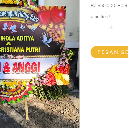
Harg
 Rp 950.000 
Rp 8
Regul
Kuantitas
*
PESAN S