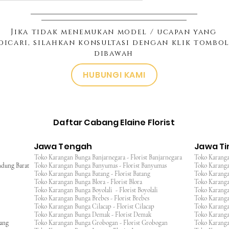
Jika tidak menemukan model / ucapan yang
dicari, silahkan konsultasi dengan klik tombo
dibawah
HUBUNGI KAMI
Daftar Cabang Elaine Florist
Jawa Tengah
Jawa T
Toko Karangan Bunga Banjarnegara - Florist Banjarnegara
Toko Karanga
ndung Barat
Toko Karangan Bunga Banyumas - Florist Banyumas
Toko Karanga
Toko Karangan Bunga Batang - Florist Batang
Toko Karangan
Toko Karangan Bunga Blora - Florist Blora
Toko Karanga
Toko Karangan Bunga Boyolali - Florist Boyolali
Toko Karanga
Toko Karangan Bunga Brebes - Florist Brebes
Toko Karanga
Toko Karangan Bunga Cilacap - Florist Cilacap
Toko Karanga
Toko Karangan Bunga Demak - Florist Demak
Toko Karang
wang
Toko Karangan Bunga Grobogan - Florist Grobogan
Toko Karanga