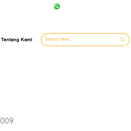
+62 857-8032-0491
jamin
Tentang Kami
 009