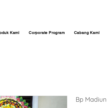
anan 24 Jam
Pembayaran Aman
Kualitas Ter
oduk Kami
Corporate Program
Cabang Kami
Bp Madiun