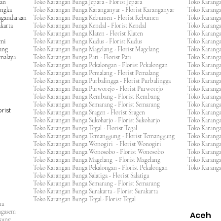
gan
Toko Karangan Bunga Jepara - Florist Jepara
Toko Karang
engka
Toko Karangan Bunga Karanganyar - Florist Karanganyar
Toko Karang
ngandaraan
Toko Karangan Bunga Kebumen - Florist Kebumen
Toko Karang
karta
Toko Karangan Bunga Kendal - Florist Kendal
Toko Karang
Toko Karangan Bunga Klaten - Florist Klaten
Toko Karang
umi
Toko Karangan Bunga Kudus - Florist Kudus
Toko Karang
ang
Toko Karangan Bunga Magelang - Florist Magelang
Toko Karanga
kmalaya
Toko Karangan Bunga Pati - Florist Pati
Toko Karang
Toko Karangan Bunga Pekalongan - Florist Pekalongan
Toko Karanga
Toko Karangan Bunga Pemalang - Florist Pemalang
Toko Karang
Toko Karangan Bunga Purbalingga - Florist Purbalingga
Toko Karanga
Toko Karangan Bunga Purworejo - Florist Purworejo
Toko Karang
Toko Karangan Bunga Rembang - Florist Rembang
Toko Karanga
Toko Karangan Bunga Semarang - Florist Semarang
Toko Karang
rist
Toko Karangan Bunga Sragen - Florist Sragen
Toko Karanga
Toko Karangan Bunga Sukoharjo - Florist Sukoharjo
Toko Karanga
Toko Karangan Bunga Tegal - Florist Tegal
Toko Karang
Toko Karangan Bunga Temanggung - Florist Temanggung
Toko Karanga
Toko Karangan Bunga Wonogiri - Florist Wonogiri
Toko Karang
Toko Karangan Bunga Wonosobo - Florist Wonosobo
Toko Karang
Toko Karangan Bunga Magelang - Florist Magelang
Toko Karang
Toko Karangan Bunga Pekalongan - Florist Pekalongan
Toko Karanga
Toko Karangan Bunga Salatiga - Florist Salatiga
Toko Karangan Bunga Semarang - Florist Semarang
ng
Toko Karangan Bunga Surakarta - Florist Surakarta
ar
Toko Karangan Bunga Tegal- Florist Tegal
ana
rangasem
Aceh
ngkung