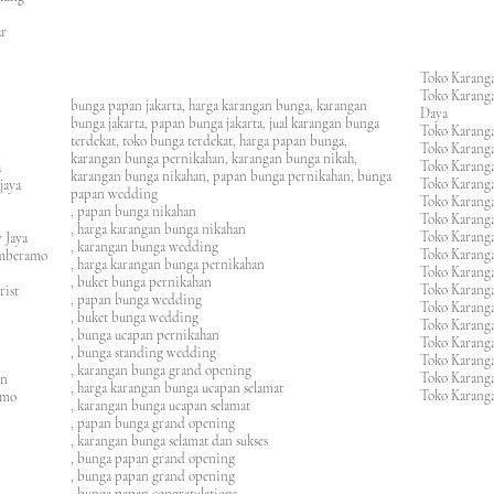
an
asar
Toko Karanga
Toko Karanga
bunga papan jakarta, harga karangan bunga, karangan
Daya
bunga jakarta, papan bunga jakarta, jual karangan bunga
Toko Karanga
terdekat, toko bunga terdekat, harga papan bunga,
Toko Karanga
karangan bunga pernikahan, karangan bunga nikah,
Toko Karanga
ura
karangan bunga nikahan, papan bunga pernikahan, bunga
Toko Karanga
ijaya
papan wedding
Toko Karanga
m
, papan bunga nikahan
Toko Karanga
, harga karangan bunga nikahan
Toko Karanga
 Jaya
, karangan bunga wedding
Toko Karanga
amberamo
, harga karangan bunga pernikahan
Toko Karanga
, buket bunga pernikahan
Toko Karanga
rist
, papan bunga wedding
Toko Karangan
, buket bunga wedding
Toko Karanga
, bunga ucapan pernikahan
Toko Karang
, bunga standing wedding
Toko Karang
, karangan bunga grand opening
Toko Karang
en
, harga karangan bunga ucapan selamat
Toko Karanga
imo
, karangan bunga ucapan selamat
, papan bunga grand opening
, karangan bunga selamat dan sukses
, bunga papan grand opening
, bunga papan grand opening