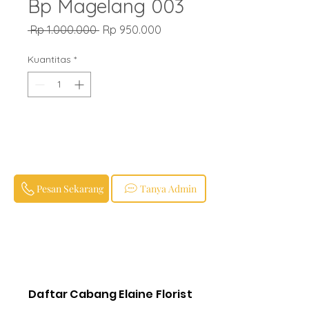
Bp Magelang 003
Harga
Harga
 Rp 1.000.000 
Rp 950.000
Reguler
Promosi
Kuantitas
*
Pesan Sekarang
Tanya Admin
Daftar Cabang Elaine Florist