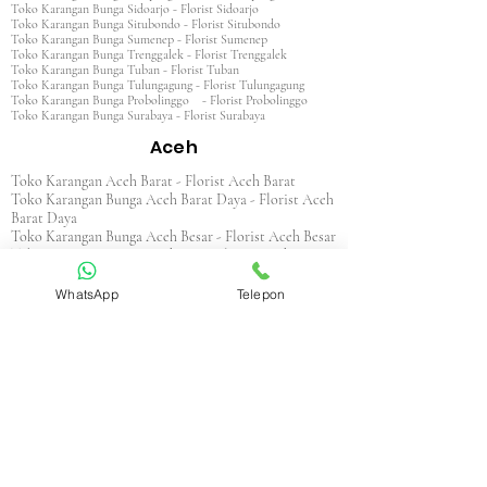
Toko Karangan Bunga Sidoarjo - Florist Sidoarjo
Toko Karangan Bunga Situbondo - Florist Situbondo
Toko Karangan Bunga Sumenep - Florist Sumenep
Toko Karangan Bunga Trenggalek - Florist Trenggalek
Toko Karangan Bunga Tuban - Florist Tuban
Toko Karangan Bunga Tulungagung - Florist Tulungagung
Toko Karangan Bunga Probolinggo - Florist Probolinggo
Toko Karangan Bunga Surabaya - Florist Surabaya
Aceh
Toko Karangan Aceh Barat - Florist Aceh Barat
Toko Karangan Bunga Aceh Barat Daya - Florist Aceh
Barat Daya
Toko Karangan Bunga Aceh Besar - Florist Aceh Besar
Toko Karangan Bunga Aceh Jaya - Florist Aceh Jaya
Toko Karangan Bunga Aceh Selatan - Florist Aceh
Selatan
WhatsApp
Telepon
Toko Karangan Bunga Aceh Singkil - Florist Aceh
Singkil
Toko Karangan Bunga Aceh Tamiang - Florist Aceh
Tamiang
Toko Karangan Aceh Tengah - Florist Aceh Tengah
Toko Karangan Bunga Aceh Tenggara - Florist Aceh
Tenggara
Toko Karangan Bunga Aceh Timur - Florist Aceh
Timur
Toko Karangan Bunga Aceh Utara - Florist Aceh