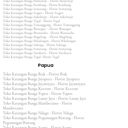
Toko Karangan Bunga Purworejo - Florist Purworejo
Toko Karangan Bunga Rembang - Florist Rembang
Toko Karangan Bunga Semarang - Florist Semarang
Toko Karangan Bunga Sragen - Florist Sragen
Toko Karangan Bunga Sukoharjo - Florist Sukoharjo
Toko Karangan Bunga Tegal - Florist Tegal
Toko Karangan Bunga Temanggung - Florist Temanggung
Toko Karangan Bunga Wonogiri - Florist Wonogiri
Toko Karangan Bunga Wonosobo - Florist Wonosobo
Toko Karangan Bunga Magelang - Florist Magelang
Toko Karangan Bunga Pekalongan - Florist Pekalongan
Toko Karangan Bunga Salatiga - Florist Salatiga
Toko Karangan Bunga Semarang - Florist Semarang
Toko Karangan Bunga Surakarta - Florist Surakarta
Toko Karangan Bunga Tegal- Florist Tegal
Papua
Toko Karangan Bunga Biak - Florist Biak
Toko Karangan Bunga Jayapura - Florist Jayapura
Toko Karangan Bunga Jayawijaya - Florist Jayawijaya
Toko Karangan Bunga Keerom - Florist Keerom
Toko Karangan Bunga Yapen - Florist Yapen
Toko Karangan Bunga Lanny Jaya - Florist Lanny Jaya
Toko Karangan Bunga Mamberamo - Florist
Mamberamo
Toko Karangan Bunga Nduga - Florist Nduga
Toko Karangan Bunga Pegunungan Bintang - Florist
Pegunungan Bintang
Toko Karangan Bunga Sarmi - Florist Sarmi