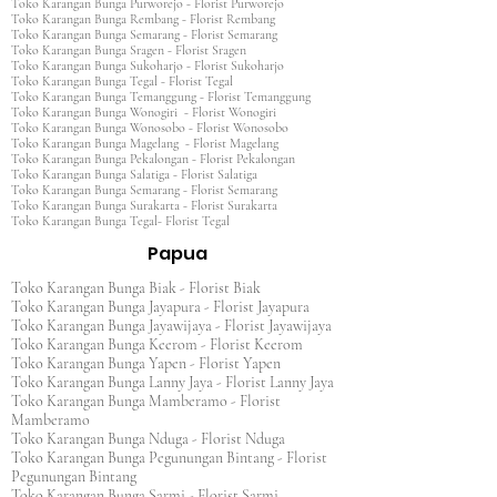
Toko Karangan Bunga Purworejo - Florist Purworejo
Toko Karangan Bunga Rembang - Florist Rembang
Toko Karangan Bunga Semarang - Florist Semarang
Toko Karangan Bunga Sragen - Florist Sragen
Toko Karangan Bunga Sukoharjo - Florist Sukoharjo
Toko Karangan Bunga Tegal - Florist Tegal
Toko Karangan Bunga Temanggung - Florist Temanggung
Toko Karangan Bunga Wonogiri - Florist Wonogiri
Toko Karangan Bunga Wonosobo - Florist Wonosobo
Toko Karangan Bunga Magelang - Florist Magelang
Toko Karangan Bunga Pekalongan - Florist Pekalongan
Toko Karangan Bunga Salatiga - Florist Salatiga
Toko Karangan Bunga Semarang - Florist Semarang
Toko Karangan Bunga Surakarta - Florist Surakarta
Toko Karangan Bunga Tegal- Florist Tegal
Papua
Toko Karangan Bunga Biak - Florist Biak
Toko Karangan Bunga Jayapura - Florist Jayapura
Toko Karangan Bunga Jayawijaya - Florist Jayawijaya
Toko Karangan Bunga Keerom - Florist Keerom
Toko Karangan Bunga Yapen - Florist Yapen
Toko Karangan Bunga Lanny Jaya - Florist Lanny Jaya
Toko Karangan Bunga Mamberamo - Florist
Mamberamo
Toko Karangan Bunga Nduga - Florist Nduga
Toko Karangan Bunga Pegunungan Bintang - Florist
Pegunungan Bintang
Toko Karangan Bunga Sarmi - Florist Sarmi