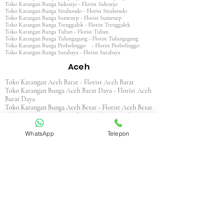
Toko Karangan Bunga Sidoarjo - Florist Sidoarjo
Toko Karangan Bunga Situbondo - Florist Situbondo
Toko Karangan Bunga Sumenep - Florist Sumenep
Toko Karangan Bunga Trenggalek - Florist Trenggalek
Toko Karangan Bunga Tuban - Florist Tuban
Toko Karangan Bunga Tulungagung - Florist Tulungagung
Toko Karangan Bunga Probolinggo - Florist Probolinggo
Toko Karangan Bunga Surabaya - Florist Surabaya
Aceh
Toko Karangan Aceh Barat - Florist Aceh Barat
Toko Karangan Bunga Aceh Barat Daya - Florist Aceh
Barat Daya
Toko Karangan Bunga Aceh Besar - Florist Aceh Besar
Toko Karangan Bunga Aceh Jaya - Florist Aceh Jaya
Toko Karangan Bunga Aceh Selatan - Florist Aceh
Selatan
WhatsApp
Telepon
Toko Karangan Bunga Aceh Singkil - Florist Aceh
Singkil
Toko Karangan Bunga Aceh Tamiang - Florist Aceh
Tamiang
Toko Karangan Aceh Tengah - Florist Aceh Tengah
Toko Karangan Bunga Aceh Tenggara - Florist Aceh
Tenggara
Toko Karangan Bunga Aceh Timur - Florist Aceh
Timur
Toko Karangan Bunga Aceh Utara - Florist Aceh