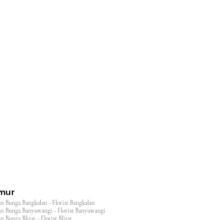
l
imur
n Bunga Bangkalan - Florist Bangkalan
n Bunga Banyuwangi - Florist Banyuwangi
 Bunga Blitar - Florist Blitar