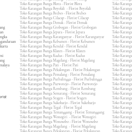
Toko Karangan Bunga Blora - Florist Blora
Toko Karanga
Toko Karangan Bunga Boyolali - Florist Boyolali
Toko Karanga
Toko Karangan Bunga Brebes - Florist Brebes
Toko Karanga
Toko Karangan Bunga Cilacap - Florist Cilacap
Toko Karanga
Toko Karangan Bunga Demak - Florist Demak
Toko Karang
wang
Toko Karangan Bunga Grobogan - Florist Grobogan
Toko Karanga
gan
Toko Karangan Bunga Jepara - Florist Jepara
Toko Karang
engka
Toko Karangan Bunga Karanganyar - Florist Karanganyar
Toko Karang
ngandaraan
Toko Karangan Bunga Kebumen - Florist Kebumen
Toko Karang
karta
Toko Karangan Bunga Kendal - Florist Kendal
Toko Karang
Toko Karangan Bunga Klaten - Florist Klaten
Toko Karang
umi
Toko Karangan Bunga Kudus - Florist Kudus
Toko Karang
ang
Toko Karangan Bunga Magelang - Florist Magelang
Toko Karanga
kmalaya
Toko Karangan Bunga Pati - Florist Pati
Toko Karang
Toko Karangan Bunga Pekalongan - Florist Pekalongan
Toko Karanga
Toko Karangan Bunga Pemalang - Florist Pemalang
Toko Karang
Toko Karangan Bunga Purbalingga - Florist Purbalingga
Toko Karanga
Toko Karangan Bunga Purworejo - Florist Purworejo
Toko Karang
Toko Karangan Bunga Rembang - Florist Rembang
Toko Karanga
Toko Karangan Bunga Semarang - Florist Semarang
Toko Karang
rist
Toko Karangan Bunga Sragen - Florist Sragen
Toko Karanga
Toko Karangan Bunga Sukoharjo - Florist Sukoharjo
Toko Karanga
Toko Karangan Bunga Tegal - Florist Tegal
Toko Karang
Toko Karangan Bunga Temanggung - Florist Temanggung
Toko Karanga
Toko Karangan Bunga Wonogiri - Florist Wonogiri
Toko Karang
Toko Karangan Bunga Wonosobo - Florist Wonosobo
Toko Karang
Toko Karangan Bunga Magelang - Florist Magelang
Toko Karang
Toko Karangan Bunga Pekalongan - Florist Pekalongan
Toko Karanga