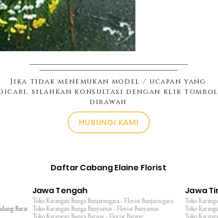
Jika tidak menemukan model / ucapan yang
dicari, silahkan konsultasi dengan klik tombo
dibawah
HUBUNGI KAMI
Daftar Cabang Elaine Florist
Jawa Tengah
Jawa T
Toko Karangan Bunga Banjarnegara - Florist Banjarnegara
Toko Karanga
ndung Barat
Toko Karangan Bunga Banyumas - Florist Banyumas
Toko Karanga
Toko Karangan Bunga Batang - Florist Batang
Toko Karangan