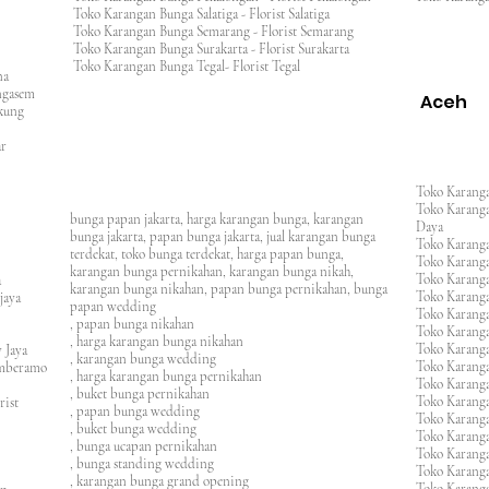
Toko Karangan Bunga Salatiga - Florist Salatiga
Toko Karangan Bunga Semarang - Florist Semarang
ng
Toko Karangan Bunga Surakarta - Florist Surakarta
ar
Toko Karangan Bunga Tegal- Florist Tegal
ana
rangasem
Aceh
ngkung
an
asar
Toko Karanga
Toko Karanga
bunga papan jakarta, harga karangan bunga, karangan
Daya
bunga jakarta, papan bunga jakarta, jual karangan bunga
Toko Karanga
terdekat, toko bunga terdekat, harga papan bunga,
Toko Karanga
karangan bunga pernikahan, karangan bunga nikah,
Toko Karanga
ura
karangan bunga nikahan, papan bunga pernikahan, bunga
Toko Karanga
ijaya
papan wedding
Toko Karanga
m
, papan bunga nikahan
Toko Karanga
, harga karangan bunga nikahan
Toko Karanga
 Jaya
, karangan bunga wedding
Toko Karanga
amberamo
, harga karangan bunga pernikahan
Toko Karanga
, buket bunga pernikahan
Toko Karanga
rist
, papan bunga wedding
Toko Karangan
, buket bunga wedding
Toko Karanga
, bunga ucapan pernikahan
Toko Karang
, bunga standing wedding
Toko Karang
, karangan bunga grand opening