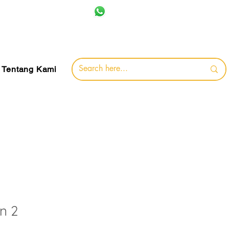
+62 857-8032-0491
jamin
Tentang Kami
n 2