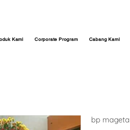
anan 24 Jam
Pembayaran Aman
Kualitas Ter
oduk Kami
Corporate Program
Cabang Kami
bp mageta