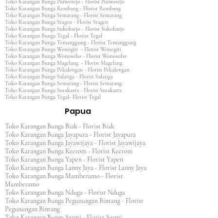
Toko Karangan Bunga Purworejo - Florist Purworejo
Toko Karangan Bunga Rembang - Florist Rembang
Toko Karangan Bunga Semarang - Florist Semarang
Toko Karangan Bunga Sragen - Florist Sragen
Toko Karangan Bunga Sukoharjo - Florist Sukoharjo
Toko Karangan Bunga Tegal - Florist Tegal
Toko Karangan Bunga Temanggung - Florist Temanggung
Toko Karangan Bunga Wonogiri - Florist Wonogiri
Toko Karangan Bunga Wonosobo - Florist Wonosobo
Toko Karangan Bunga Magelang - Florist Magelang
Toko Karangan Bunga Pekalongan - Florist Pekalongan
Toko Karangan Bunga Salatiga - Florist Salatiga
Toko Karangan Bunga Semarang - Florist Semarang
Toko Karangan Bunga Surakarta - Florist Surakarta
Toko Karangan Bunga Tegal- Florist Tegal
Papua
Toko Karangan Bunga Biak - Florist Biak
Toko Karangan Bunga Jayapura - Florist Jayapura
Toko Karangan Bunga Jayawijaya - Florist Jayawijaya
Toko Karangan Bunga Keerom - Florist Keerom
Toko Karangan Bunga Yapen - Florist Yapen
Toko Karangan Bunga Lanny Jaya - Florist Lanny Jaya
Toko Karangan Bunga Mamberamo - Florist
Mamberamo
Toko Karangan Bunga Nduga - Florist Nduga
Toko Karangan Bunga Pegunungan Bintang - Florist
Pegunungan Bintang
Toko Karangan Bunga Sarmi - Florist Sarmi