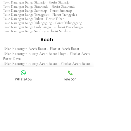
Toko Karangan Bunga Sidoarjo - Florist Sidoarjo
Toko Karangan Bunga Situbondo - Florist Situbondo
Toko Karangan Bunga Sumenep - Florist Sumenep
Toko Karangan Bunga Trenggalek - Florist Trenggalek
Toko Karangan Bunga Tuban - Florist Tuban
Toko Karangan Bunga Tulungagung - Florist Tulungagung
Toko Karangan Bunga Probolinggo - Florist Probolinggo
Toko Karangan Bunga Surabaya - Florist Surabaya
Aceh
Toko Karangan Aceh Barat - Florist Aceh Barat
Toko Karangan Bunga Aceh Barat Daya - Florist Aceh
Barat Daya
Toko Karangan Bunga Aceh Besar - Florist Aceh Besar
Toko Karangan Bunga Aceh Jaya - Florist Aceh Jaya
Toko Karangan Bunga Aceh Selatan - Florist Aceh
Selatan
WhatsApp
Telepon
Toko Karangan Bunga Aceh Singkil - Florist Aceh
Singkil
Toko Karangan Bunga Aceh Tamiang - Florist Aceh
Tamiang
Toko Karangan Aceh Tengah - Florist Aceh Tengah
Toko Karangan Bunga Aceh Tenggara - Florist Aceh
Tenggara
Toko Karangan Bunga Aceh Timur - Florist Aceh
Timur
Toko Karangan Bunga Aceh Utara - Florist Aceh