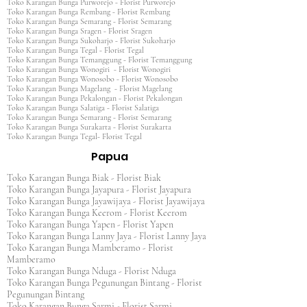
Toko Karangan Bunga Purworejo - Florist Purworejo
Toko Karangan Bunga Rembang - Florist Rembang
Toko Karangan Bunga Semarang - Florist Semarang
Toko Karangan Bunga Sragen - Florist Sragen
Toko Karangan Bunga Sukoharjo - Florist Sukoharjo
Toko Karangan Bunga Tegal - Florist Tegal
Toko Karangan Bunga Temanggung - Florist Temanggung
Toko Karangan Bunga Wonogiri - Florist Wonogiri
Toko Karangan Bunga Wonosobo - Florist Wonosobo
Toko Karangan Bunga Magelang - Florist Magelang
Toko Karangan Bunga Pekalongan - Florist Pekalongan
Toko Karangan Bunga Salatiga - Florist Salatiga
Toko Karangan Bunga Semarang - Florist Semarang
Toko Karangan Bunga Surakarta - Florist Surakarta
Toko Karangan Bunga Tegal- Florist Tegal
Papua
Toko Karangan Bunga Biak - Florist Biak
Toko Karangan Bunga Jayapura - Florist Jayapura
Toko Karangan Bunga Jayawijaya - Florist Jayawijaya
Toko Karangan Bunga Keerom - Florist Keerom
Toko Karangan Bunga Yapen - Florist Yapen
Toko Karangan Bunga Lanny Jaya - Florist Lanny Jaya
Toko Karangan Bunga Mamberamo - Florist
Mamberamo
Toko Karangan Bunga Nduga - Florist Nduga
Toko Karangan Bunga Pegunungan Bintang - Florist
Pegunungan Bintang
Toko Karangan Bunga Sarmi - Florist Sarmi