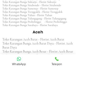
Toko Karangan Bunga Sidoarjo - Florist Sidoarjo
Toko Karangan Bunga Situbondo - Florist Situbondo
Toko Karangan Bunga Sumenep - Florist Sumenep
Toko Karangan Bunga Trenggalek - Florist Trenggalek
Toko Karangan Bunga Tuban - Florist Tuban
Toko Karangan Bunga Tulungagung - Florist Tulungagung
Toko Karangan Bunga Probolinggo - Florist Probolinggo
Toko Karangan Bunga Surabaya - Florist Surabaya
Aceh
Toko Karangan Aceh Barat - Florist Aceh Barat
Toko Karangan Bunga Aceh Barat Daya - Florist Aceh
Barat Daya
Toko Karangan Bunga Aceh Besar - Florist Aceh Besar
Toko Karangan Bunga Aceh Jaya - Florist Aceh Jaya
Toko Karangan Bunga Aceh Selatan - Florist Aceh
Selatan
WhatsApp
Telepon
Toko Karangan Bunga Aceh Singkil - Florist Aceh
Singkil
Toko Karangan Bunga Aceh Tamiang - Florist Aceh
Tamiang
Toko Karangan Aceh Tengah - Florist Aceh Tengah
Toko Karangan Bunga Aceh Tenggara - Florist Aceh
Tenggara
Toko Karangan Bunga Aceh Timur - Florist Aceh
Timur
Toko Karangan Bunga Aceh Utara - Florist Aceh