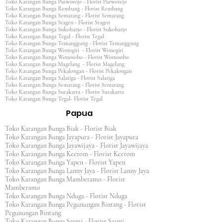
Toko Karangan Bunga Purworejo - Florist Purworejo
Toko Karangan Bunga Rembang - Florist Rembang
Toko Karangan Bunga Semarang - Florist Semarang
Toko Karangan Bunga Sragen - Florist Sragen
Toko Karangan Bunga Sukoharjo - Florist Sukoharjo
Toko Karangan Bunga Tegal - Florist Tegal
Toko Karangan Bunga Temanggung - Florist Temanggung
Toko Karangan Bunga Wonogiri - Florist Wonogiri
Toko Karangan Bunga Wonosobo - Florist Wonosobo
Toko Karangan Bunga Magelang - Florist Magelang
Toko Karangan Bunga Pekalongan - Florist Pekalongan
Toko Karangan Bunga Salatiga - Florist Salatiga
Toko Karangan Bunga Semarang - Florist Semarang
Toko Karangan Bunga Surakarta - Florist Surakarta
Toko Karangan Bunga Tegal- Florist Tegal
Papua
Toko Karangan Bunga Biak - Florist Biak
Toko Karangan Bunga Jayapura - Florist Jayapura
Toko Karangan Bunga Jayawijaya - Florist Jayawijaya
Toko Karangan Bunga Keerom - Florist Keerom
Toko Karangan Bunga Yapen - Florist Yapen
Toko Karangan Bunga Lanny Jaya - Florist Lanny Jaya
Toko Karangan Bunga Mamberamo - Florist
Mamberamo
Toko Karangan Bunga Nduga - Florist Nduga
Toko Karangan Bunga Pegunungan Bintang - Florist
Pegunungan Bintang
Toko Karangan Bunga Sarmi - Florist Sarmi