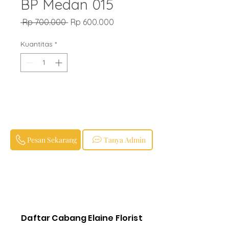
BP Medan 015
Harga
Harga
 Rp 700.000 
Rp 600.000
Reguler
Promosi
Kuantitas
*
Pesan Sekarang
Tanya Admin
Daftar Cabang Elaine Florist