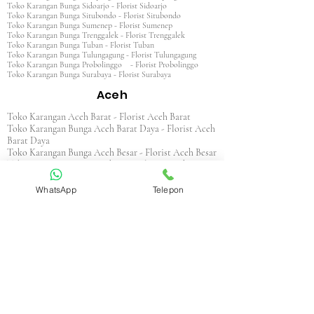
Toko Karangan Bunga Sidoarjo - Florist Sidoarjo
Toko Karangan Bunga Situbondo - Florist Situbondo
Toko Karangan Bunga Sumenep - Florist Sumenep
Toko Karangan Bunga Trenggalek - Florist Trenggalek
Toko Karangan Bunga Tuban - Florist Tuban
Toko Karangan Bunga Tulungagung - Florist Tulungagung
Toko Karangan Bunga Probolinggo - Florist Probolinggo
Toko Karangan Bunga Surabaya - Florist Surabaya
Aceh
Toko Karangan Aceh Barat - Florist Aceh Barat
Toko Karangan Bunga Aceh Barat Daya - Florist Aceh
Barat Daya
Toko Karangan Bunga Aceh Besar - Florist Aceh Besar
Toko Karangan Bunga Aceh Jaya - Florist Aceh Jaya
Toko Karangan Bunga Aceh Selatan - Florist Aceh
Selatan
WhatsApp
Telepon
Toko Karangan Bunga Aceh Singkil - Florist Aceh
Singkil
Toko Karangan Bunga Aceh Tamiang - Florist Aceh
Tamiang
Toko Karangan Aceh Tengah - Florist Aceh Tengah
Toko Karangan Bunga Aceh Tenggara - Florist Aceh
Tenggara
Toko Karangan Bunga Aceh Timur - Florist Aceh
Timur
Toko Karangan Bunga Aceh Utara - Florist Aceh