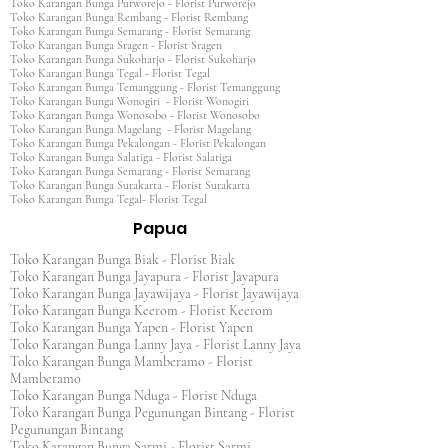
Toko Karangan Bunga Purworejo - Florist Purworejo
Toko Karangan Bunga Rembang - Florist Rembang
Toko Karangan Bunga Semarang - Florist Semarang
Toko Karangan Bunga Sragen - Florist Sragen
Toko Karangan Bunga Sukoharjo - Florist Sukoharjo
Toko Karangan Bunga Tegal - Florist Tegal
Toko Karangan Bunga Temanggung - Florist Temanggung
Toko Karangan Bunga Wonogiri - Florist Wonogiri
Toko Karangan Bunga Wonosobo - Florist Wonosobo
Toko Karangan Bunga Magelang - Florist Magelang
Toko Karangan Bunga Pekalongan - Florist Pekalongan
Toko Karangan Bunga Salatiga - Florist Salatiga
Toko Karangan Bunga Semarang - Florist Semarang
Toko Karangan Bunga Surakarta - Florist Surakarta
Toko Karangan Bunga Tegal- Florist Tegal
Papua
Toko Karangan Bunga Biak - Florist Biak
Toko Karangan Bunga Jayapura - Florist Jayapura
Toko Karangan Bunga Jayawijaya - Florist Jayawijaya
Toko Karangan Bunga Keerom - Florist Keerom
Toko Karangan Bunga Yapen - Florist Yapen
Toko Karangan Bunga Lanny Jaya - Florist Lanny Jaya
Toko Karangan Bunga Mamberamo - Florist
Mamberamo
Toko Karangan Bunga Nduga - Florist Nduga
Toko Karangan Bunga Pegunungan Bintang - Florist
Pegunungan Bintang
Toko Karangan Bunga Sarmi - Florist Sarmi