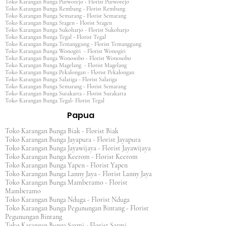
Toko Karangan Bunga Purworejo - Florist Purworejo
Toko Karangan Bunga Rembang - Florist Rembang
Toko Karangan Bunga Semarang - Florist Semarang
Toko Karangan Bunga Sragen - Florist Sragen
Toko Karangan Bunga Sukoharjo - Florist Sukoharjo
Toko Karangan Bunga Tegal - Florist Tegal
Toko Karangan Bunga Temanggung - Florist Temanggung
Toko Karangan Bunga Wonogiri - Florist Wonogiri
Toko Karangan Bunga Wonosobo - Florist Wonosobo
Toko Karangan Bunga Magelang - Florist Magelang
Toko Karangan Bunga Pekalongan - Florist Pekalongan
Toko Karangan Bunga Salatiga - Florist Salatiga
Toko Karangan Bunga Semarang - Florist Semarang
Toko Karangan Bunga Surakarta - Florist Surakarta
Toko Karangan Bunga Tegal- Florist Tegal
Papua
Toko Karangan Bunga Biak - Florist Biak
Toko Karangan Bunga Jayapura - Florist Jayapura
Toko Karangan Bunga Jayawijaya - Florist Jayawijaya
Toko Karangan Bunga Keerom - Florist Keerom
Toko Karangan Bunga Yapen - Florist Yapen
Toko Karangan Bunga Lanny Jaya - Florist Lanny Jaya
Toko Karangan Bunga Mamberamo - Florist
Mamberamo
Toko Karangan Bunga Nduga - Florist Nduga
Toko Karangan Bunga Pegunungan Bintang - Florist
Pegunungan Bintang
Toko Karangan Bunga Sarmi - Florist Sarmi