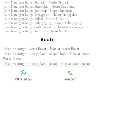
Toko Karangan Bunga Sidoarjo - Florist Sidoarjo
Toko Karangan Bunga Situbondo - Florist Situbondo
Toko Karangan Bunga Sumenep - Florist Sumenep
Toko Karangan Bunga Trenggalek - Florist Trenggalek
Toko Karangan Bunga Tuban - Florist Tuban
Toko Karangan Bunga Tulungagung - Florist Tulungagung
Toko Karangan Bunga Probolinggo - Florist Probolinggo
Toko Karangan Bunga Surabaya - Florist Surabaya
Aceh
Toko Karangan Aceh Barat - Florist Aceh Barat
Toko Karangan Bunga Aceh Barat Daya - Florist Aceh
Barat Daya
Toko Karangan Bunga Aceh Besar - Florist Aceh Besar
Toko Karangan Bunga Aceh Jaya - Florist Aceh Jaya
Toko Karangan Bunga Aceh Selatan - Florist Aceh
Selatan
WhatsApp
Telepon
Toko Karangan Bunga Aceh Singkil - Florist Aceh
Singkil
Toko Karangan Bunga Aceh Tamiang - Florist Aceh
Tamiang
Toko Karangan Aceh Tengah - Florist Aceh Tengah
Toko Karangan Bunga Aceh Tenggara - Florist Aceh
Tenggara
Toko Karangan Bunga Aceh Timur - Florist Aceh
Timur
Toko Karangan Bunga Aceh Utara - Florist Aceh