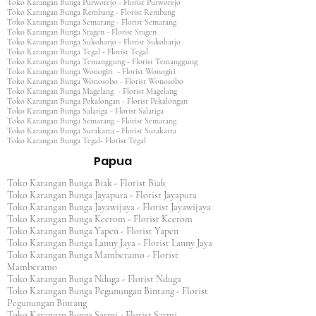
Toko Karangan Bunga Purworejo - Florist Purworejo
Toko Karangan Bunga Rembang - Florist Rembang
Toko Karangan Bunga Semarang - Florist Semarang
Toko Karangan Bunga Sragen - Florist Sragen
Toko Karangan Bunga Sukoharjo - Florist Sukoharjo
Toko Karangan Bunga Tegal - Florist Tegal
Toko Karangan Bunga Temanggung - Florist Temanggung
Toko Karangan Bunga Wonogiri - Florist Wonogiri
Toko Karangan Bunga Wonosobo - Florist Wonosobo
Toko Karangan Bunga Magelang - Florist Magelang
Toko Karangan Bunga Pekalongan - Florist Pekalongan
Toko Karangan Bunga Salatiga - Florist Salatiga
Toko Karangan Bunga Semarang - Florist Semarang
Toko Karangan Bunga Surakarta - Florist Surakarta
Toko Karangan Bunga Tegal- Florist Tegal
Papua
Toko Karangan Bunga Biak - Florist Biak
Toko Karangan Bunga Jayapura - Florist Jayapura
Toko Karangan Bunga Jayawijaya - Florist Jayawijaya
Toko Karangan Bunga Keerom - Florist Keerom
Toko Karangan Bunga Yapen - Florist Yapen
Toko Karangan Bunga Lanny Jaya - Florist Lanny Jaya
Toko Karangan Bunga Mamberamo - Florist
Mamberamo
Toko Karangan Bunga Nduga - Florist Nduga
Toko Karangan Bunga Pegunungan Bintang - Florist
Pegunungan Bintang
Toko Karangan Bunga Sarmi - Florist Sarmi