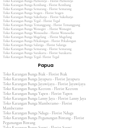
Toko Karangan Bunga Purworejo - Florist Purworejo
Toko Karangan Bunga Rembang - Florist Rembang
Toko Karangan Bunga Semarang - Florist Semarang
Toko Karangan Bunga Sragen - Florist Sragen
Toko Karangan Bunga Sukoharjo - Florist Sukoharjo
Toko Karangan Bunga Tegal - Florist Tegal
Toko Karangan Bunga Temanggung - Florist Temanggung
Toko Karangan Bunga Wonogiri - Florist Wonogiri
Toko Karangan Bunga Wonosobo - Florist Wonosobo
Toko Karangan Bunga Magelang - Florist Magelang
Toko Karangan Bunga Pekalongan - Florist Pekalongan
Toko Karangan Bunga Salatiga - Florist Salatiga
Toko Karangan Bunga Semarang - Florist Semarang
Toko Karangan Bunga Surakarta - Florist Surakarta
Toko Karangan Bunga Tegal- Florist Tegal
Papua
Toko Karangan Bunga Biak - Florist Biak
Toko Karangan Bunga Jayapura - Florist Jayapura
Toko Karangan Bunga Jayawijaya - Florist Jayawijaya
Toko Karangan Bunga Keerom - Florist Keerom
Toko Karangan Bunga Yapen - Florist Yapen
Toko Karangan Bunga Lanny Jaya - Florist Lanny Jaya
Toko Karangan Bunga Mamberamo - Florist
Mamberamo
Toko Karangan Bunga Nduga - Florist Nduga
Toko Karangan Bunga Pegunungan Bintang - Florist
Pegunungan Bintang
Toko Karangan Bunga Sarmi - Florist Sarmi