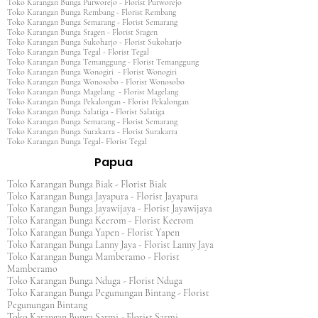
Toko Karangan Bunga Purworejo - Florist Purworejo
Toko Karangan Bunga Rembang - Florist Rembang
Toko Karangan Bunga Semarang - Florist Semarang
Toko Karangan Bunga Sragen - Florist Sragen
Toko Karangan Bunga Sukoharjo - Florist Sukoharjo
Toko Karangan Bunga Tegal - Florist Tegal
Toko Karangan Bunga Temanggung - Florist Temanggung
Toko Karangan Bunga Wonogiri - Florist Wonogiri
Toko Karangan Bunga Wonosobo - Florist Wonosobo
Toko Karangan Bunga Magelang - Florist Magelang
Toko Karangan Bunga Pekalongan - Florist Pekalongan
Toko Karangan Bunga Salatiga - Florist Salatiga
Toko Karangan Bunga Semarang - Florist Semarang
Toko Karangan Bunga Surakarta - Florist Surakarta
Toko Karangan Bunga Tegal- Florist Tegal
Papua
Toko Karangan Bunga Biak - Florist Biak
Toko Karangan Bunga Jayapura - Florist Jayapura
Toko Karangan Bunga Jayawijaya - Florist Jayawijaya
Toko Karangan Bunga Keerom - Florist Keerom
Toko Karangan Bunga Yapen - Florist Yapen
Toko Karangan Bunga Lanny Jaya - Florist Lanny Jaya
Toko Karangan Bunga Mamberamo - Florist
Mamberamo
Toko Karangan Bunga Nduga - Florist Nduga
Toko Karangan Bunga Pegunungan Bintang - Florist
Pegunungan Bintang
Toko Karangan Bunga Sarmi - Florist Sarmi