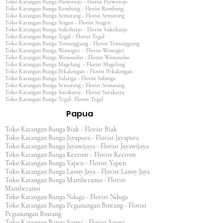
Toko Karangan Bunga Purworejo - Florist Purworejo
Toko Karangan Bunga Rembang - Florist Rembang
Toko Karangan Bunga Semarang - Florist Semarang
Toko Karangan Bunga Sragen - Florist Sragen
Toko Karangan Bunga Sukoharjo - Florist Sukoharjo
Toko Karangan Bunga Tegal - Florist Tegal
Toko Karangan Bunga Temanggung - Florist Temanggung
Toko Karangan Bunga Wonogiri - Florist Wonogiri
Toko Karangan Bunga Wonosobo - Florist Wonosobo
Toko Karangan Bunga Magelang - Florist Magelang
Toko Karangan Bunga Pekalongan - Florist Pekalongan
Toko Karangan Bunga Salatiga - Florist Salatiga
Toko Karangan Bunga Semarang - Florist Semarang
Toko Karangan Bunga Surakarta - Florist Surakarta
Toko Karangan Bunga Tegal- Florist Tegal
Papua
Toko Karangan Bunga Biak - Florist Biak
Toko Karangan Bunga Jayapura - Florist Jayapura
Toko Karangan Bunga Jayawijaya - Florist Jayawijaya
Toko Karangan Bunga Keerom - Florist Keerom
Toko Karangan Bunga Yapen - Florist Yapen
Toko Karangan Bunga Lanny Jaya - Florist Lanny Jaya
Toko Karangan Bunga Mamberamo - Florist
Mamberamo
Toko Karangan Bunga Nduga - Florist Nduga
Toko Karangan Bunga Pegunungan Bintang - Florist
Pegunungan Bintang
Toko Karangan Bunga Sarmi - Florist Sarmi