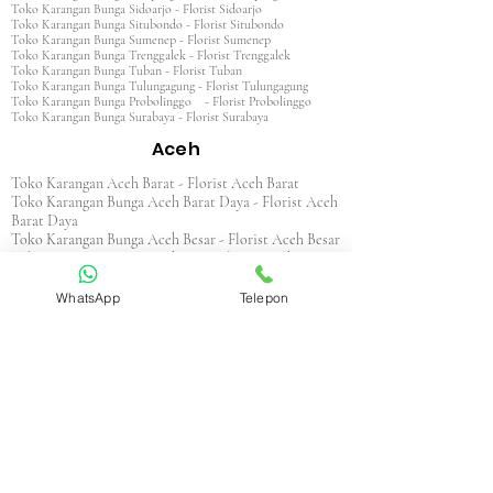
Toko Karangan Bunga Sidoarjo - Florist Sidoarjo
Toko Karangan Bunga Situbondo - Florist Situbondo
Toko Karangan Bunga Sumenep - Florist Sumenep
Toko Karangan Bunga Trenggalek - Florist Trenggalek
Toko Karangan Bunga Tuban - Florist Tuban
Toko Karangan Bunga Tulungagung - Florist Tulungagung
Toko Karangan Bunga Probolinggo - Florist Probolinggo
Toko Karangan Bunga Surabaya - Florist Surabaya
Aceh
Toko Karangan Aceh Barat - Florist Aceh Barat
Toko Karangan Bunga Aceh Barat Daya - Florist Aceh
Barat Daya
Toko Karangan Bunga Aceh Besar - Florist Aceh Besar
Toko Karangan Bunga Aceh Jaya - Florist Aceh Jaya
Toko Karangan Bunga Aceh Selatan - Florist Aceh
Selatan
WhatsApp
Telepon
Toko Karangan Bunga Aceh Singkil - Florist Aceh
Singkil
Toko Karangan Bunga Aceh Tamiang - Florist Aceh
Tamiang
Toko Karangan Aceh Tengah - Florist Aceh Tengah
Toko Karangan Bunga Aceh Tenggara - Florist Aceh
Tenggara
Toko Karangan Bunga Aceh Timur - Florist Aceh
Timur
Toko Karangan Bunga Aceh Utara - Florist Aceh