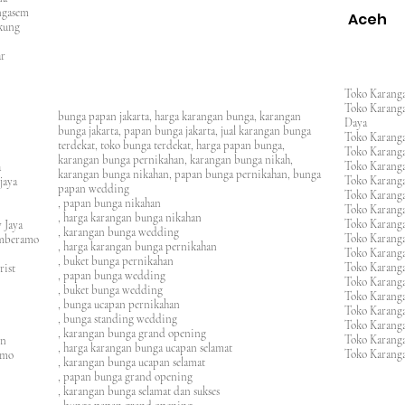
rangasem
Aceh
ngkung
an
asar
Toko Karanga
Toko Karanga
bunga papan jakarta, harga karangan bunga, karangan
Daya
bunga jakarta, papan bunga jakarta, jual karangan bunga
Toko Karanga
terdekat, toko bunga terdekat, harga papan bunga,
Toko Karanga
karangan bunga pernikahan, karangan bunga nikah,
Toko Karanga
ura
karangan bunga nikahan, papan bunga pernikahan, bunga
Toko Karanga
ijaya
papan wedding
Toko Karanga
m
, papan bunga nikahan
Toko Karanga
, harga karangan bunga nikahan
Toko Karanga
 Jaya
, karangan bunga wedding
Toko Karanga
amberamo
, harga karangan bunga pernikahan
Toko Karanga
, buket bunga pernikahan
Toko Karanga
rist
, papan bunga wedding
Toko Karangan
, buket bunga wedding
Toko Karanga
, bunga ucapan pernikahan
Toko Karang
, bunga standing wedding
Toko Karang
, karangan bunga grand opening
Toko Karang
en
, harga karangan bunga ucapan selamat
Toko Karanga
imo
, karangan bunga ucapan selamat
, papan bunga grand opening
, karangan bunga selamat dan sukses