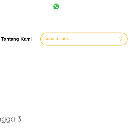
+62 857-8032-0491
jamin
Tentang Kami
ngga 3