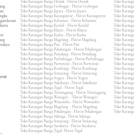
Toko Karangan Bunga Demak - Florist Demak
Toko Karang
wang
Toko Karangan Bunga Grobogan - Florist Grobogan
Toko Karanga
gan
Toko Karangan Bunga Jepara - Florist Jepara
Toko Karang
engka
Toko Karangan Bunga Karanganyar - Florist Karanganyar
Toko Karang
ngandaraan
Toko Karangan Bunga Kebumen - Florist Kebumen
Toko Karang
karta
Toko Karangan Bunga Kendal - Florist Kendal
Toko Karang
Toko Karangan Bunga Klaten - Florist Klaten
Toko Karang
umi
Toko Karangan Bunga Kudus - Florist Kudus
Toko Karang
ang
Toko Karangan Bunga Magelang - Florist Magelang
Toko Karanga
kmalaya
Toko Karangan Bunga Pati - Florist Pati
Toko Karang
Toko Karangan Bunga Pekalongan - Florist Pekalongan
Toko Karanga
Toko Karangan Bunga Pemalang - Florist Pemalang
Toko Karang
Toko Karangan Bunga Purbalingga - Florist Purbalingga
Toko Karanga
Toko Karangan Bunga Purworejo - Florist Purworejo
Toko Karang
Toko Karangan Bunga Rembang - Florist Rembang
Toko Karanga
Toko Karangan Bunga Semarang - Florist Semarang
Toko Karang
rist
Toko Karangan Bunga Sragen - Florist Sragen
Toko Karanga
Toko Karangan Bunga Sukoharjo - Florist Sukoharjo
Toko Karanga
Toko Karangan Bunga Tegal - Florist Tegal
Toko Karang
Toko Karangan Bunga Temanggung - Florist Temanggung
Toko Karanga
Toko Karangan Bunga Wonogiri - Florist Wonogiri
Toko Karang
Toko Karangan Bunga Wonosobo - Florist Wonosobo
Toko Karang
Toko Karangan Bunga Magelang - Florist Magelang
Toko Karang
Toko Karangan Bunga Pekalongan - Florist Pekalongan
Toko Karanga
Toko Karangan Bunga Salatiga - Florist Salatiga
Toko Karangan Bunga Semarang - Florist Semarang
ng
Toko Karangan Bunga Surakarta - Florist Surakarta
ar
Toko Karangan Bunga Tegal- Florist Tegal
ana