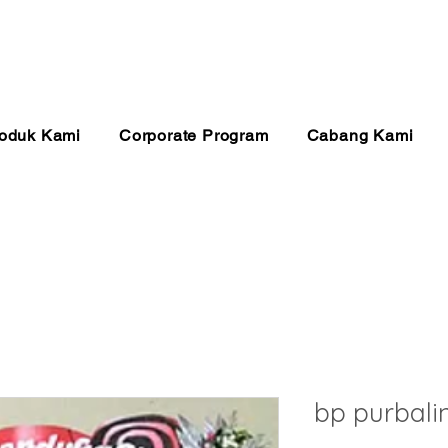
anan 24 Jam
Pembayaran Aman
Kualitas Ter
oduk Kami
Corporate Program
Cabang Kami
bp purbali