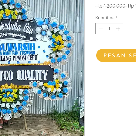
Har
 Rp 1.200.000 
Rp 
Regu
Kuantitas
*
PESAN S