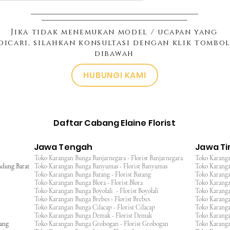
Jika tidak menemukan model / ucapan yang
dicari, silahkan konsultasi dengan klik tombo
dibawah
HUBUNGI KAMI
Daftar Cabang Elaine Florist
Jawa Tengah
Jawa T
Toko Karangan Bunga Banjarnegara - Florist Banjarnegara
Toko Karanga
ndung Barat
Toko Karangan Bunga Banyumas - Florist Banyumas
Toko Karanga
Toko Karangan Bunga Batang - Florist Batang
Toko Karangan
Toko Karangan Bunga Blora - Florist Blora
Toko Karanga
Toko Karangan Bunga Boyolali - Florist Boyolali
Toko Karanga
Toko Karangan Bunga Brebes - Florist Brebes
Toko Karanga
Toko Karangan Bunga Cilacap - Florist Cilacap
Toko Karanga
Toko Karangan Bunga Demak - Florist Demak
Toko Karang
wang
Toko Karangan Bunga Grobogan - Florist Grobogan
Toko Karanga