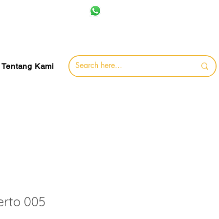
+62 857-8032-0491
jamin
Tentang Kami
rto 005