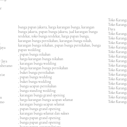
an
asar
Toko Karanga
Toko Karanga
bunga papan jakarta, harga karangan bunga, karangan
Daya
bunga jakarta, papan bunga jakarta, jual karangan bunga
Toko Karanga
terdekat, toko bunga terdekat, harga papan bunga,
Toko Karanga
karangan bunga pernikahan, karangan bunga nikah,
Toko Karanga
ura
karangan bunga nikahan, papan bunga pernikahan, bunga
Toko Karanga
ijaya
papan wedding
Toko Karanga
m
, papan bunga nikahan
Toko Karanga
, harga karangan bunga nikahan
Toko Karanga
 Jaya
, karangan bunga wedding
Toko Karanga
amberamo
, harga karangan bunga pernikahan
Toko Karanga
, buket bunga pernikahan
Toko Karanga
rist
, papan bunga wedding
Toko Karangan
, buket bunga wedding
Toko Karanga
, bunga ucapan pernikahan
Toko Karang
, bunga standing wedding
Toko Karang
, karangan bunga grand opening
Toko Karang
en
, harga karangan bunga ucapan selamat
Toko Karanga
imo
, karangan bunga ucapan selamat
, papan bunga grand opening
, karangan bunga selamat dan sukses
, bunga papan grand opening
, bunga papan grand opening