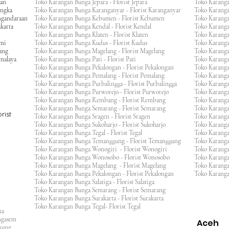
gan
Toko Karangan Bunga Jepara - Florist Jepara
Toko Karang
engka
Toko Karangan Bunga Karanganyar - Florist Karanganyar
Toko Karang
ngandaraan
Toko Karangan Bunga Kebumen - Florist Kebumen
Toko Karang
karta
Toko Karangan Bunga Kendal - Florist Kendal
Toko Karang
Toko Karangan Bunga Klaten - Florist Klaten
Toko Karang
umi
Toko Karangan Bunga Kudus - Florist Kudus
Toko Karang
ang
Toko Karangan Bunga Magelang - Florist Magelang
Toko Karanga
kmalaya
Toko Karangan Bunga Pati - Florist Pati
Toko Karang
Toko Karangan Bunga Pekalongan - Florist Pekalongan
Toko Karanga
Toko Karangan Bunga Pemalang - Florist Pemalang
Toko Karang
Toko Karangan Bunga Purbalingga - Florist Purbalingga
Toko Karanga
Toko Karangan Bunga Purworejo - Florist Purworejo
Toko Karang
Toko Karangan Bunga Rembang - Florist Rembang
Toko Karanga
Toko Karangan Bunga Semarang - Florist Semarang
Toko Karang
rist
Toko Karangan Bunga Sragen - Florist Sragen
Toko Karanga
Toko Karangan Bunga Sukoharjo - Florist Sukoharjo
Toko Karanga
Toko Karangan Bunga Tegal - Florist Tegal
Toko Karang
Toko Karangan Bunga Temanggung - Florist Temanggung
Toko Karanga
Toko Karangan Bunga Wonogiri - Florist Wonogiri
Toko Karang
Toko Karangan Bunga Wonosobo - Florist Wonosobo
Toko Karang
Toko Karangan Bunga Magelang - Florist Magelang
Toko Karang
Toko Karangan Bunga Pekalongan - Florist Pekalongan
Toko Karanga
Toko Karangan Bunga Salatiga - Florist Salatiga
Toko Karangan Bunga Semarang - Florist Semarang
ng
Toko Karangan Bunga Surakarta - Florist Surakarta
ar
Toko Karangan Bunga Tegal- Florist Tegal
ana
rangasem
Aceh
ngkung