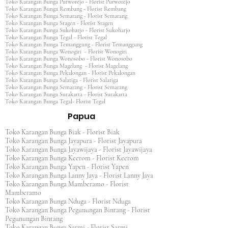
Toko Karangan Bunga Purworejo - Florist Purworejo
Toko Karangan Bunga Rembang - Florist Rembang
Toko Karangan Bunga Semarang - Florist Semarang
Toko Karangan Bunga Sragen - Florist Sragen
Toko Karangan Bunga Sukoharjo - Florist Sukoharjo
Toko Karangan Bunga Tegal - Florist Tegal
Toko Karangan Bunga Temanggung - Florist Temanggung
Toko Karangan Bunga Wonogiri - Florist Wonogiri
Toko Karangan Bunga Wonosobo - Florist Wonosobo
Toko Karangan Bunga Magelang - Florist Magelang
Toko Karangan Bunga Pekalongan - Florist Pekalongan
Toko Karangan Bunga Salatiga - Florist Salatiga
Toko Karangan Bunga Semarang - Florist Semarang
Toko Karangan Bunga Surakarta - Florist Surakarta
Toko Karangan Bunga Tegal- Florist Tegal
Papua
Toko Karangan Bunga Biak - Florist Biak
Toko Karangan Bunga Jayapura - Florist Jayapura
Toko Karangan Bunga Jayawijaya - Florist Jayawijaya
Toko Karangan Bunga Keerom - Florist Keerom
Toko Karangan Bunga Yapen - Florist Yapen
Toko Karangan Bunga Lanny Jaya - Florist Lanny Jaya
Toko Karangan Bunga Mamberamo - Florist
Mamberamo
Toko Karangan Bunga Nduga - Florist Nduga
Toko Karangan Bunga Pegunungan Bintang - Florist
Pegunungan Bintang
Toko Karangan Bunga Sarmi - Florist Sarmi