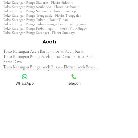
Toko Karangan Bunga Sidoarjo - Florist Sidoarjo
Toko Karangan Bunga Situbondo - Florist Situbondo
Toko Karangan Bunga Sumenep - Florist Sumenep
Toko Karangan Bunga Trenggalek - Florist Trenggalek
Toko Karangan Bunga Tuban - Florist Tuban
Toko Karangan Bunga Tulungagung - Florist Tulungagung
Toko Karangan Bunga Probolinggo - Florist Probolinggo
Toko Karangan Bunga Surabaya - Florist Surabaya
Aceh
Toko Karangan Aceh Barat - Florist Aceh Barat
Toko Karangan Bunga Aceh Barat Daya - Florist Aceh
Barat Daya
Toko Karangan Bunga Aceh Besar - Florist Aceh Besar
Toko Karangan Bunga Aceh Jaya - Florist Aceh Jaya
Toko Karangan Bunga Aceh Selatan - Florist Aceh
Selatan
WhatsApp
Telepon
Toko Karangan Bunga Aceh Singkil - Florist Aceh
Singkil
Toko Karangan Bunga Aceh Tamiang - Florist Aceh
Tamiang
Toko Karangan Aceh Tengah - Florist Aceh Tengah
Toko Karangan Bunga Aceh Tenggara - Florist Aceh
Tenggara
Toko Karangan Bunga Aceh Timur - Florist Aceh
Timur
Toko Karangan Bunga Aceh Utara - Florist Aceh