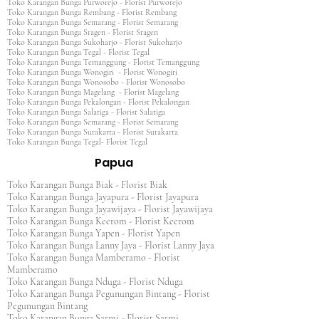
Toko Karangan Bunga Purworejo - Florist Purworejo
Toko Karangan Bunga Rembang - Florist Rembang
Toko Karangan Bunga Semarang - Florist Semarang
Toko Karangan Bunga Sragen - Florist Sragen
Toko Karangan Bunga Sukoharjo - Florist Sukoharjo
Toko Karangan Bunga Tegal - Florist Tegal
Toko Karangan Bunga Temanggung - Florist Temanggung
Toko Karangan Bunga Wonogiri - Florist Wonogiri
Toko Karangan Bunga Wonosobo - Florist Wonosobo
Toko Karangan Bunga Magelang - Florist Magelang
Toko Karangan Bunga Pekalongan - Florist Pekalongan
Toko Karangan Bunga Salatiga - Florist Salatiga
Toko Karangan Bunga Semarang - Florist Semarang
Toko Karangan Bunga Surakarta - Florist Surakarta
Toko Karangan Bunga Tegal- Florist Tegal
Papua
Toko Karangan Bunga Biak - Florist Biak
Toko Karangan Bunga Jayapura - Florist Jayapura
Toko Karangan Bunga Jayawijaya - Florist Jayawijaya
Toko Karangan Bunga Keerom - Florist Keerom
Toko Karangan Bunga Yapen - Florist Yapen
Toko Karangan Bunga Lanny Jaya - Florist Lanny Jaya
Toko Karangan Bunga Mamberamo - Florist
Mamberamo
Toko Karangan Bunga Nduga - Florist Nduga
Toko Karangan Bunga Pegunungan Bintang - Florist
Pegunungan Bintang
Toko Karangan Bunga Sarmi - Florist Sarmi