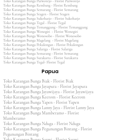
Toko Karangan Bunga Purworejo - Florist Purworejo
Toko Karangan Bunga Rembang - Florist Rembang
Toko Karangan Bunga Semarang - Florist Semarang
Toko Karangan Bunga Sragen - Florist Sragen
Toko Karangan Bunga Sukoharjo - Florist Sukoharjo
Toko Karangan Bunga Tegal - Florist Tegal
Toko Karangan Bunga Temanggung - Florist Temanggung
Toko Karangan Bunga Wonogiri - Florist Wonogiri
Toko Karangan Bunga Wonosobo - Florist Wonosobo
Toko Karangan Bunga Magelang - Florist Magelang
Toko Karangan Bunga Pekalongan - Florist Pekalongan
Toko Karangan Bunga Salatiga - Florist Salatiga
Toko Karangan Bunga Semarang - Florist Semarang
Toko Karangan Bunga Surakarta - Florist Surakarta
Toko Karangan Bunga Tegal- Florist Tegal
Papua
Toko Karangan Bunga Biak - Florist Biak
Toko Karangan Bunga Jayapura - Florist Jayapura
Toko Karangan Bunga Jayawijaya - Florist Jayawijaya
Toko Karangan Bunga Keerom - Florist Keerom
Toko Karangan Bunga Yapen - Florist Yapen
Toko Karangan Bunga Lanny Jaya - Florist Lanny Jaya
Toko Karangan Bunga Mamberamo - Florist
Mamberamo
Toko Karangan Bunga Nduga - Florist Nduga
Toko Karangan Bunga Pegunungan Bintang - Florist
Pegunungan Bintang
Toko Karangan Bunga Sarmi - Florist Sarmi