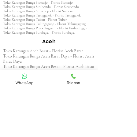
Toko Karangan Bunga Sidoarjo - Florist Sidoarjo
Toko Karangan Bunga Situbondo - Florist Situbondo
Toko Karangan Bunga Sumenep - Florist Sumenep
Toko Karangan Bunga Trenggalek - Florist Trenggalek
Toko Karangan Bunga Tuban - Florist Tuban
Toko Karangan Bunga Tulungagung - Florist Tulungagung
Toko Karangan Bunga Probolinggo - Florist Probolinggo
Toko Karangan Bunga Surabaya - Florist Surabaya
Aceh
Toko Karangan Aceh Barat - Florist Aceh Barat
Toko Karangan Bunga Aceh Barat Daya - Florist Aceh
Barat Daya
Toko Karangan Bunga Aceh Besar - Florist Aceh Besar
Toko Karangan Bunga Aceh Jaya - Florist Aceh Jaya
Toko Karangan Bunga Aceh Selatan - Florist Aceh
Selatan
WhatsApp
Telepon
Toko Karangan Bunga Aceh Singkil - Florist Aceh
Singkil
Toko Karangan Bunga Aceh Tamiang - Florist Aceh
Tamiang
Toko Karangan Aceh Tengah - Florist Aceh Tengah
Toko Karangan Bunga Aceh Tenggara - Florist Aceh
Tenggara
Toko Karangan Bunga Aceh Timur - Florist Aceh
Timur
Toko Karangan Bunga Aceh Utara - Florist Aceh