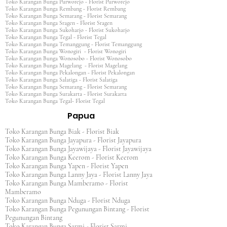
Toko Karangan Bunga Purworejo - Florist Purworejo
Toko Karangan Bunga Rembang - Florist Rembang
Toko Karangan Bunga Semarang - Florist Semarang
Toko Karangan Bunga Sragen - Florist Sragen
Toko Karangan Bunga Sukoharjo - Florist Sukoharjo
Toko Karangan Bunga Tegal - Florist Tegal
Toko Karangan Bunga Temanggung - Florist Temanggung
Toko Karangan Bunga Wonogiri - Florist Wonogiri
Toko Karangan Bunga Wonosobo - Florist Wonosobo
Toko Karangan Bunga Magelang - Florist Magelang
Toko Karangan Bunga Pekalongan - Florist Pekalongan
Toko Karangan Bunga Salatiga - Florist Salatiga
Toko Karangan Bunga Semarang - Florist Semarang
Toko Karangan Bunga Surakarta - Florist Surakarta
Toko Karangan Bunga Tegal- Florist Tegal
Papua
Toko Karangan Bunga Biak - Florist Biak
Toko Karangan Bunga Jayapura - Florist Jayapura
Toko Karangan Bunga Jayawijaya - Florist Jayawijaya
Toko Karangan Bunga Keerom - Florist Keerom
Toko Karangan Bunga Yapen - Florist Yapen
Toko Karangan Bunga Lanny Jaya - Florist Lanny Jaya
Toko Karangan Bunga Mamberamo - Florist
Mamberamo
Toko Karangan Bunga Nduga - Florist Nduga
Toko Karangan Bunga Pegunungan Bintang - Florist
Pegunungan Bintang
Toko Karangan Bunga Sarmi - Florist Sarmi