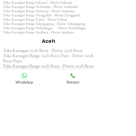
Toko Karangan Bunga Sidoarjo - Florist Sidoarjo
Toko Karangan Bunga Situbondo - Florist Situbondo
Toko Karangan Bunga Sumenep - Florist Sumenep
Toko Karangan Bunga Trenggalek - Florist Trenggalek
Toko Karangan Bunga Tuban - Florist Tuban
Toko Karangan Bunga Tulungagung - Florist Tulungagung
Toko Karangan Bunga Probolinggo - Florist Probolinggo
Toko Karangan Bunga Surabaya - Florist Surabaya
Aceh
Toko Karangan Aceh Barat - Florist Aceh Barat
Toko Karangan Bunga Aceh Barat Daya - Florist Aceh
Barat Daya
Toko Karangan Bunga Aceh Besar - Florist Aceh Besar
Toko Karangan Bunga Aceh Jaya - Florist Aceh Jaya
Toko Karangan Bunga Aceh Selatan - Florist Aceh
Selatan
WhatsApp
Telepon
Toko Karangan Bunga Aceh Singkil - Florist Aceh
Singkil
Toko Karangan Bunga Aceh Tamiang - Florist Aceh
Tamiang
Toko Karangan Aceh Tengah - Florist Aceh Tengah
Toko Karangan Bunga Aceh Tenggara - Florist Aceh
Tenggara
Toko Karangan Bunga Aceh Timur - Florist Aceh
Timur
Toko Karangan Bunga Aceh Utara - Florist Aceh