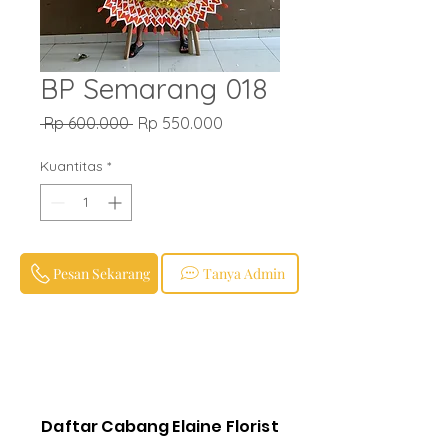
BP Semarang 018
Harga
Harga
 Rp 600.000 
Rp 550.000
Reguler
Promosi
Kuantitas
*
Pesan Sekarang
Tanya Admin
Daftar Cabang Elaine Florist