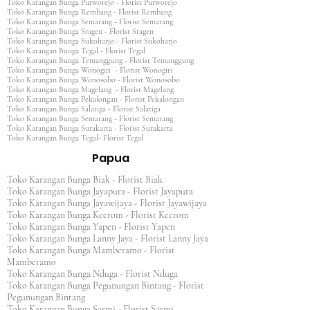
Toko Karangan Bunga Purworejo - Florist Purworejo
Toko Karangan Bunga Rembang - Florist Rembang
Toko Karangan Bunga Semarang - Florist Semarang
Toko Karangan Bunga Sragen - Florist Sragen
Toko Karangan Bunga Sukoharjo - Florist Sukoharjo
Toko Karangan Bunga Tegal - Florist Tegal
Toko Karangan Bunga Temanggung - Florist Temanggung
Toko Karangan Bunga Wonogiri - Florist Wonogiri
Toko Karangan Bunga Wonosobo - Florist Wonosobo
Toko Karangan Bunga Magelang - Florist Magelang
Toko Karangan Bunga Pekalongan - Florist Pekalongan
Toko Karangan Bunga Salatiga - Florist Salatiga
Toko Karangan Bunga Semarang - Florist Semarang
Toko Karangan Bunga Surakarta - Florist Surakarta
Toko Karangan Bunga Tegal- Florist Tegal
Papua
Toko Karangan Bunga Biak - Florist Biak
Toko Karangan Bunga Jayapura - Florist Jayapura
Toko Karangan Bunga Jayawijaya - Florist Jayawijaya
Toko Karangan Bunga Keerom - Florist Keerom
Toko Karangan Bunga Yapen - Florist Yapen
Toko Karangan Bunga Lanny Jaya - Florist Lanny Jaya
Toko Karangan Bunga Mamberamo - Florist
Mamberamo
Toko Karangan Bunga Nduga - Florist Nduga
Toko Karangan Bunga Pegunungan Bintang - Florist
Pegunungan Bintang
Toko Karangan Bunga Sarmi - Florist Sarmi