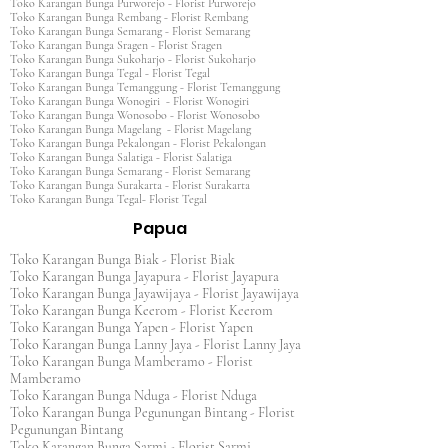
Toko Karangan Bunga Purworejo - Florist Purworejo
Toko Karangan Bunga Rembang - Florist Rembang
Toko Karangan Bunga Semarang - Florist Semarang
Toko Karangan Bunga Sragen - Florist Sragen
Toko Karangan Bunga Sukoharjo - Florist Sukoharjo
Toko Karangan Bunga Tegal - Florist Tegal
Toko Karangan Bunga Temanggung - Florist Temanggung
Toko Karangan Bunga Wonogiri - Florist Wonogiri
Toko Karangan Bunga Wonosobo - Florist Wonosobo
Toko Karangan Bunga Magelang - Florist Magelang
Toko Karangan Bunga Pekalongan - Florist Pekalongan
Toko Karangan Bunga Salatiga - Florist Salatiga
Toko Karangan Bunga Semarang - Florist Semarang
Toko Karangan Bunga Surakarta - Florist Surakarta
Toko Karangan Bunga Tegal- Florist Tegal
Papua
Toko Karangan Bunga Biak - Florist Biak
Toko Karangan Bunga Jayapura - Florist Jayapura
Toko Karangan Bunga Jayawijaya - Florist Jayawijaya
Toko Karangan Bunga Keerom - Florist Keerom
Toko Karangan Bunga Yapen - Florist Yapen
Toko Karangan Bunga Lanny Jaya - Florist Lanny Jaya
Toko Karangan Bunga Mamberamo - Florist
Mamberamo
Toko Karangan Bunga Nduga - Florist Nduga
Toko Karangan Bunga Pegunungan Bintang - Florist
Pegunungan Bintang
Toko Karangan Bunga Sarmi - Florist Sarmi