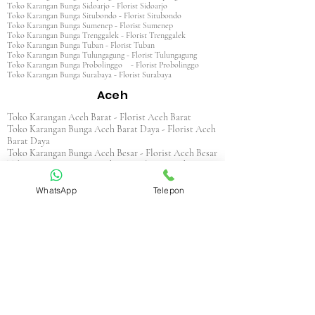
Toko Karangan Bunga Sidoarjo - Florist Sidoarjo
Toko Karangan Bunga Situbondo - Florist Situbondo
Toko Karangan Bunga Sumenep - Florist Sumenep
Toko Karangan Bunga Trenggalek - Florist Trenggalek
Toko Karangan Bunga Tuban - Florist Tuban
Toko Karangan Bunga Tulungagung - Florist Tulungagung
Toko Karangan Bunga Probolinggo - Florist Probolinggo
Toko Karangan Bunga Surabaya - Florist Surabaya
Aceh
Toko Karangan Aceh Barat - Florist Aceh Barat
Toko Karangan Bunga Aceh Barat Daya - Florist Aceh
Barat Daya
Toko Karangan Bunga Aceh Besar - Florist Aceh Besar
Toko Karangan Bunga Aceh Jaya - Florist Aceh Jaya
Toko Karangan Bunga Aceh Selatan - Florist Aceh
Selatan
WhatsApp
Telepon
Toko Karangan Bunga Aceh Singkil - Florist Aceh
Singkil
Toko Karangan Bunga Aceh Tamiang - Florist Aceh
Tamiang
Toko Karangan Aceh Tengah - Florist Aceh Tengah
Toko Karangan Bunga Aceh Tenggara - Florist Aceh
Tenggara
Toko Karangan Bunga Aceh Timur - Florist Aceh
Timur
Toko Karangan Bunga Aceh Utara - Florist Aceh