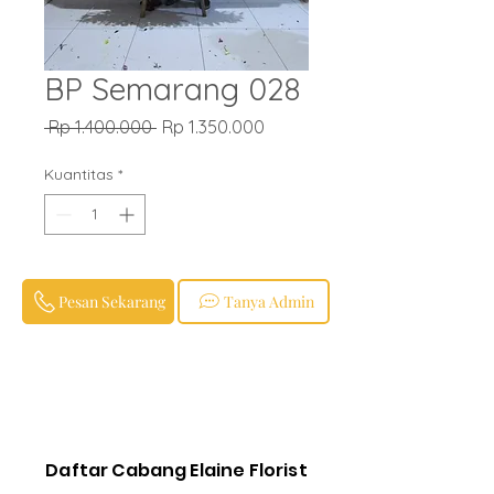
BP Semarang 028
Harga
Harga
 Rp 1.400.000 
Rp 1.350.000
Reguler
Promosi
Kuantitas
*
Pesan Sekarang
Tanya Admin
Daftar Cabang Elaine Florist