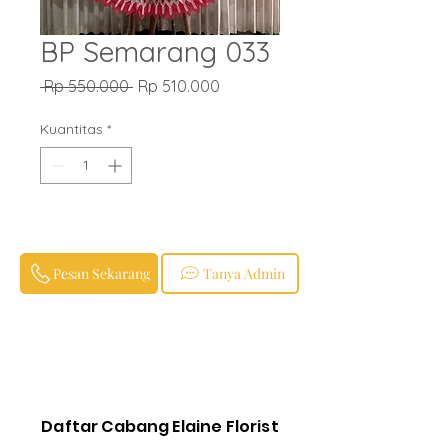
BP Semarang 033
Harga
Harga
 Rp 550.000 
Rp 510.000
Reguler
Promosi
Kuantitas
*
Pesan Sekarang
Tanya Admin
Daftar Cabang Elaine Florist