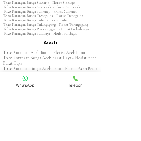
Toko Karangan Bunga Sidoarjo - Florist Sidoarjo
Toko Karangan Bunga Situbondo - Florist Situbondo
Toko Karangan Bunga Sumenep - Florist Sumenep
Toko Karangan Bunga Trenggalek - Florist Trenggalek
Toko Karangan Bunga Tuban - Florist Tuban
Toko Karangan Bunga Tulungagung - Florist Tulungagung
Toko Karangan Bunga Probolinggo - Florist Probolinggo
Toko Karangan Bunga Surabaya - Florist Surabaya
Aceh
Toko Karangan Aceh Barat - Florist Aceh Barat
Toko Karangan Bunga Aceh Barat Daya - Florist Aceh
Barat Daya
Toko Karangan Bunga Aceh Besar - Florist Aceh Besar
Toko Karangan Bunga Aceh Jaya - Florist Aceh Jaya
Toko Karangan Bunga Aceh Selatan - Florist Aceh
Selatan
WhatsApp
Telepon
Toko Karangan Bunga Aceh Singkil - Florist Aceh
Singkil
Toko Karangan Bunga Aceh Tamiang - Florist Aceh
Tamiang
Toko Karangan Aceh Tengah - Florist Aceh Tengah
Toko Karangan Bunga Aceh Tenggara - Florist Aceh
Tenggara
Toko Karangan Bunga Aceh Timur - Florist Aceh
Timur
Toko Karangan Bunga Aceh Utara - Florist Aceh