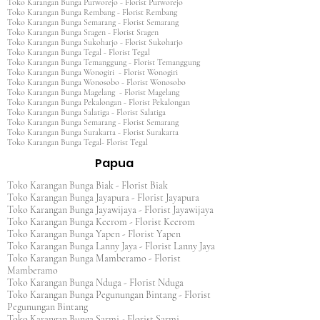
Toko Karangan Bunga Purworejo - Florist Purworejo
Toko Karangan Bunga Rembang - Florist Rembang
Toko Karangan Bunga Semarang - Florist Semarang
Toko Karangan Bunga Sragen - Florist Sragen
Toko Karangan Bunga Sukoharjo - Florist Sukoharjo
Toko Karangan Bunga Tegal - Florist Tegal
Toko Karangan Bunga Temanggung - Florist Temanggung
Toko Karangan Bunga Wonogiri - Florist Wonogiri
Toko Karangan Bunga Wonosobo - Florist Wonosobo
Toko Karangan Bunga Magelang - Florist Magelang
Toko Karangan Bunga Pekalongan - Florist Pekalongan
Toko Karangan Bunga Salatiga - Florist Salatiga
Toko Karangan Bunga Semarang - Florist Semarang
Toko Karangan Bunga Surakarta - Florist Surakarta
Toko Karangan Bunga Tegal- Florist Tegal
Papua
Toko Karangan Bunga Biak - Florist Biak
Toko Karangan Bunga Jayapura - Florist Jayapura
Toko Karangan Bunga Jayawijaya - Florist Jayawijaya
Toko Karangan Bunga Keerom - Florist Keerom
Toko Karangan Bunga Yapen - Florist Yapen
Toko Karangan Bunga Lanny Jaya - Florist Lanny Jaya
Toko Karangan Bunga Mamberamo - Florist
Mamberamo
Toko Karangan Bunga Nduga - Florist Nduga
Toko Karangan Bunga Pegunungan Bintang - Florist
Pegunungan Bintang
Toko Karangan Bunga Sarmi - Florist Sarmi