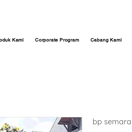
anan 24 Jam
Pembayaran Aman
Kualitas Ter
oduk Kami
Corporate Program
Cabang Kami
bp semara