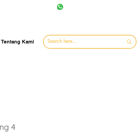
+62 857-8032-0491
jamin
Tentang Kami
ng 4