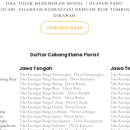
Jika tidak menemukan model / ucapan yang
dicari, silahkan konsultasi dengan klik tombo
dibawah
HUBUNGI KAMI
Daftar Cabang Elaine Florist
Jawa Tengah
Jawa T
Toko Karangan Bunga Banjarnegara - Florist Banjarnegara
Toko Karanga
ndung Barat
Toko Karangan Bunga Banyumas - Florist Banyumas
Toko Karanga
Toko Karangan Bunga Batang - Florist Batang
Toko Karangan
Toko Karangan Bunga Blora - Florist Blora
Toko Karanga
Toko Karangan Bunga Boyolali - Florist Boyolali
Toko Karanga
Toko Karangan Bunga Brebes - Florist Brebes
Toko Karanga
Toko Karangan Bunga Cilacap - Florist Cilacap
Toko Karanga
Toko Karangan Bunga Demak - Florist Demak
Toko Karang
wang
Toko Karangan Bunga Grobogan - Florist Grobogan
Toko Karanga
gan
Toko Karangan Bunga Jepara - Florist Jepara
Toko Karang
engka
Toko Karangan Bunga Karanganyar - Florist Karanganyar
Toko Karang
ngandaraan
Toko Karangan Bunga Kebumen - Florist Kebumen
Toko Karang