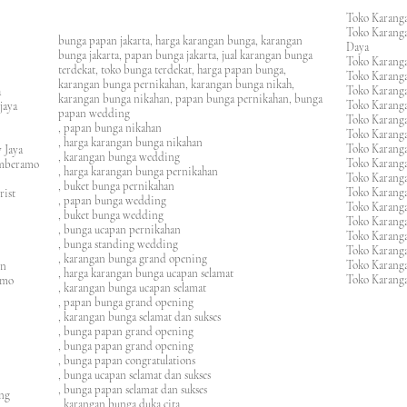
Toko Karanga
Toko Karanga
bunga papan jakarta, harga karangan bunga, karangan
Daya
bunga jakarta, papan bunga jakarta, jual karangan bunga
Toko Karanga
terdekat, toko bunga terdekat, harga papan bunga,
Toko Karanga
karangan bunga pernikahan, karangan bunga nikah,
Toko Karanga
ura
karangan bunga nikahan, papan bunga pernikahan, bunga
Toko Karanga
ijaya
papan wedding
Toko Karanga
m
, papan bunga nikahan
Toko Karanga
, harga karangan bunga nikahan
Toko Karanga
 Jaya
, karangan bunga wedding
Toko Karanga
amberamo
, harga karangan bunga pernikahan
Toko Karanga
, buket bunga pernikahan
Toko Karanga
rist
, papan bunga wedding
Toko Karangan
, buket bunga wedding
Toko Karanga
, bunga ucapan pernikahan
Toko Karang
, bunga standing wedding
Toko Karang
, karangan bunga grand opening
Toko Karang
en
, harga karangan bunga ucapan selamat
Toko Karanga
imo
, karangan bunga ucapan selamat
, papan bunga grand opening
, karangan bunga selamat dan sukses
, bunga papan grand opening
, bunga papan grand opening
, bunga papan congratulations
, bunga ucapan selamat dan sukses
, bunga papan selamat dan sukses
ung
, karangan bunga duka cita