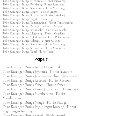
Toko Karangan Bunga Purworejo - Florist Purworejo
Toko Karangan Bunga Rembang - Florist Rembang
Toko Karangan Bunga Semarang - Florist Semarang
Toko Karangan Bunga Sragen - Florist Sragen
Toko Karangan Bunga Sukoharjo - Florist Sukoharjo
Toko Karangan Bunga Tegal - Florist Tegal
Toko Karangan Bunga Temanggung - Florist Temanggung
Toko Karangan Bunga Wonogiri - Florist Wonogiri
Toko Karangan Bunga Wonosobo - Florist Wonosobo
Toko Karangan Bunga Magelang - Florist Magelang
Toko Karangan Bunga Pekalongan - Florist Pekalongan
Toko Karangan Bunga Salatiga - Florist Salatiga
Toko Karangan Bunga Semarang - Florist Semarang
Toko Karangan Bunga Surakarta - Florist Surakarta
Toko Karangan Bunga Tegal- Florist Tegal
Papua
Toko Karangan Bunga Biak - Florist Biak
Toko Karangan Bunga Jayapura - Florist Jayapura
Toko Karangan Bunga Jayawijaya - Florist Jayawijaya
Toko Karangan Bunga Keerom - Florist Keerom
Toko Karangan Bunga Yapen - Florist Yapen
Toko Karangan Bunga Lanny Jaya - Florist Lanny Jaya
Toko Karangan Bunga Mamberamo - Florist
Mamberamo
Toko Karangan Bunga Nduga - Florist Nduga
Toko Karangan Bunga Pegunungan Bintang - Florist
Pegunungan Bintang
Toko Karangan Bunga Sarmi - Florist Sarmi