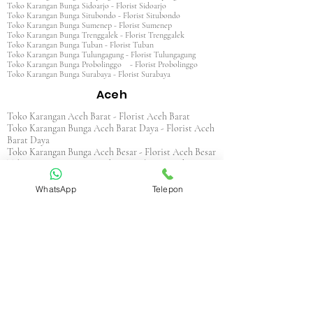
Toko Karangan Bunga Sidoarjo - Florist Sidoarjo
Toko Karangan Bunga Situbondo - Florist Situbondo
Toko Karangan Bunga Sumenep - Florist Sumenep
Toko Karangan Bunga Trenggalek - Florist Trenggalek
Toko Karangan Bunga Tuban - Florist Tuban
Toko Karangan Bunga Tulungagung - Florist Tulungagung
Toko Karangan Bunga Probolinggo - Florist Probolinggo
Toko Karangan Bunga Surabaya - Florist Surabaya
Aceh
Toko Karangan Aceh Barat - Florist Aceh Barat
Toko Karangan Bunga Aceh Barat Daya - Florist Aceh
Barat Daya
Toko Karangan Bunga Aceh Besar - Florist Aceh Besar
Toko Karangan Bunga Aceh Jaya - Florist Aceh Jaya
Toko Karangan Bunga Aceh Selatan - Florist Aceh
Selatan
WhatsApp
Telepon
Toko Karangan Bunga Aceh Singkil - Florist Aceh
Singkil
Toko Karangan Bunga Aceh Tamiang - Florist Aceh
Tamiang
Toko Karangan Aceh Tengah - Florist Aceh Tengah
Toko Karangan Bunga Aceh Tenggara - Florist Aceh
Tenggara
Toko Karangan Bunga Aceh Timur - Florist Aceh
Timur
Toko Karangan Bunga Aceh Utara - Florist Aceh